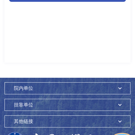
院内单位
挂靠单位
其他链接