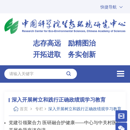
快捷导航
中国科学院
ARP
邮箱
内网办公
志存高远 励精图治
ENGLISH
开拓进取 务实创新
深入开展树立和践行正确政绩观学习教育
首页
专栏
深入开展树立和践行正确政绩观学习教育
党建引领聚合力 医研融合护健康——中心与中关村医院