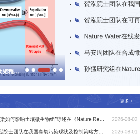
马安周团队在合成微生物组转化新污染物电子传递机制与调控方面取得新进展
更多 +
“污染如何影响土壤微生物组”综述在《Nature Reviews Microbiology》发表
2026-08-02
贺泓院士团队在我国臭氧污染现状及控制策略方面发表重要观点述评文章
2026-08-01