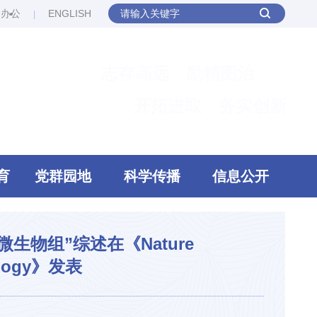
网办公
ENGLISH
志存高远 励精图治
开拓进取 务实创新
育
党群园地
科学传播
信息公开
生物组”综述在《Nature
iology》发表