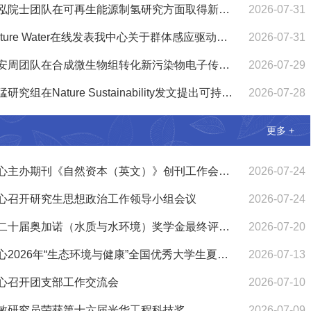
贺泓院士团队在可再生能源制氢研究方面取得新进展
2026-07-31
Nature Water在线发表我中心关于群体感应驱动短程硝化形成的重要理论进展并配发专文评述
2026-07-31
马安周团队在合成微生物组转化新污染物电子传递机制与调控方面取得新进展
2026-07-29
孙猛研究组在Nature Sustainability发文提出可持续水产养殖水体安全回用与藻类资源化协同技术与范式
2026-07-28
更多 +
中心主办期刊《自然资本（英文）》创刊工作会顺利召开
2026-07-24
心召开研究生思想政治工作领导小组会议
2026-07-24
第二十届奥加诺（水质与水环境）奖学金最终评审会在苏州顺利举办
2026-07-20
中心2026年“生态环境与健康”全国优秀大学生夏令营成功举办
2026-07-13
心召开团支部工作交流会
2026-07-10
敏研究员荣获第十六届光华工程科技奖
2026-07-09