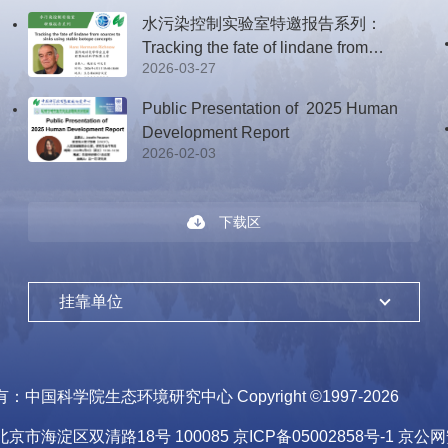
水污染控制实验室特邀报告系列：
Tracking the fate of lindane from
2026-03-27
sources to sinks using stable isotope
concepts
Public Presentation of 2025 Human
Development Report
2026-02-03
下载区
挂靠单位
有：
中国科学院生态环境研究中心
Copyright ©1997-
2026
北京市海淀区双清路18号
100085
京ICP备05002858号-1
京公网安