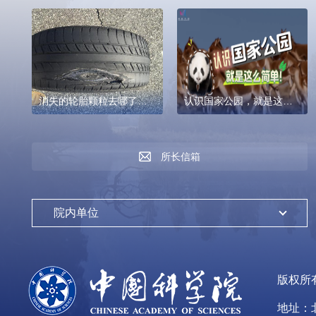
块国土空间的碳收支？
消失的轮胎颗粒去哪了？
认识国家公园，就是这么
它们正在入侵水体，威胁
简单！
着水质安全…
所长信箱
院内单位
版权所
地址：