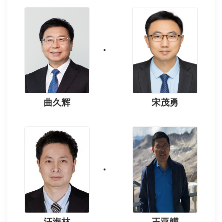
曲久辉
宋茂勇
汪海林
王亚韡