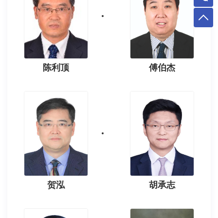
陈利顶
傅伯杰
贺泓
胡承志