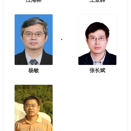
杨敏
张长斌