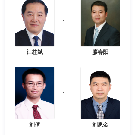
江桂斌
廖春阳
刘倩
刘思金