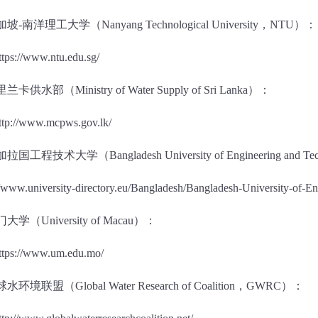
加坡
-
南洋理工大学（
Nanyang Technological University
，
NTU
）：
ttps://www.ntu.edu.sg/
里兰卡供水部（
Ministry of Water Supply
of Sri Lanka
）：
ttp://www.mcpws.gov.lk/
加拉国工程技术大学（
Bangladesh University of Engineering and Te
//www.university-directory.eu/Bangladesh/Bangladesh-University-of-E
门大学（
University of Macau
）：
ttps://www.um.edu.mo/
球水环境联盟（
Global Water Research of Coalition
，
GWRC
）：