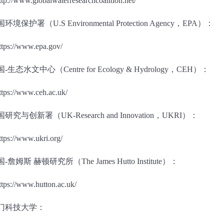
ttp://www.globalwaterresearchcoalition.net/
国环境保护署（
U.S Environmental Protection Agency
，
EPA
）：
ttps://www.epa.gov/
国
-
生态水文中心（
Centre for Ecology & Hydrology
，
CEH
）：
ttps://www.ceh.ac.uk/
国研究与创新署（
UK-Research and Innovation
，
UKRI
）：
ttps://www.ukri.org/
国
-
詹姆斯
赫顿研究所（
The James Hutto Institute
）：
ttps://www.hutton.ac.uk/
门科技大学：