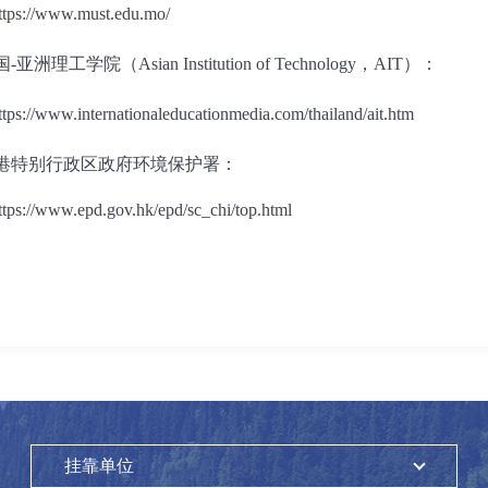
ttps://www.must.edu.mo/
国
-
亚洲理工学院（
Asian Institution of Technology
，
AIT
）：
ttps://www.internationaleducationmedia.com/thailand/ait.htm
港特别行政区政府环境保护署：
ttps://www.epd.gov.hk/epd/sc_chi/top.html
挂靠单位