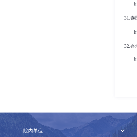
h
31.
泰
h
32.
香
h
院内单位