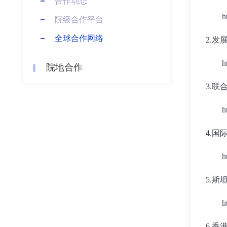
合作动态
h
院级合作平台
全球合作网络
2.
发
h
院地合作
3.
联
h
4.
国
h
5.
斯
h
6.
香