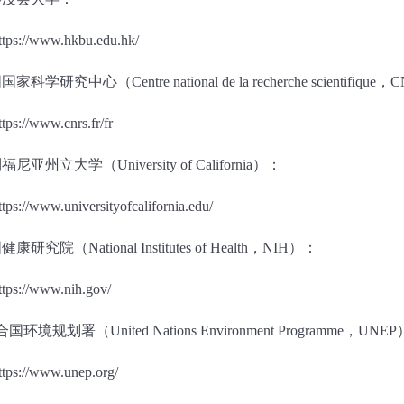
ttps://www.hkbu.edu.hk/
国国家科学研究中心（
Centre national de la recherche scientifique
，
C
ttps://www.cnrs.fr/fr
利福尼亚州立大学（
University of California
）：
ttps://www.universityofcalifornia.edu/
国健康研究院（
National Institutes of Health
，
NIH
）：
ttps://www.nih.gov/
合国环境规划署（
United Nations Environment Programme
，
UNEP
ttps://www.unep.org/