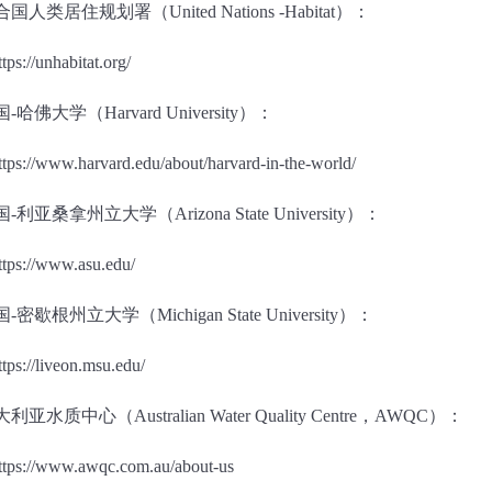
合国人类居住规划署（
United Nations -Habitat
）：
ttps://unhabitat.org/
国
-
哈佛大学（
Harvard University
）：
ttps://www.harvard.edu/about/harvard-in-the-world/
国
-
利亚桑拿州立大学（
Arizona State University
）：
ttps://www.asu.edu/
国
-
密歇根州立大学（
Michigan State University
）：
ttps://liveon.msu.edu/
大利亚水质中心（
Australian Water Quality Centre
，
AWQC
）：
ttps://www.awqc.com.au/about-us