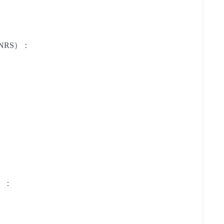
NRS
）：
）：