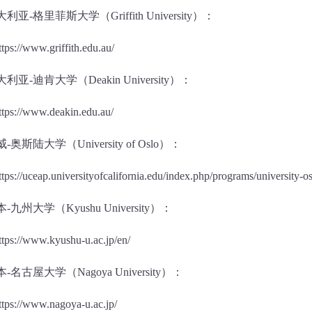
大利亚
-
格里菲斯大学（
Griffith University
）：
ttps://www.griffith.edu.au/
大利亚
-
迪肯大学（
Deakin University
）：
ttps://www.deakin.edu.au/
威
-
奥斯陆大学（
University of Oslo
）：
ttps://uceap.universityofcalifornia.edu/index.php/programs/university-o
本
-
九州大学（
Kyushu University
）：
ttps://www.kyushu-u.ac.jp/en/
本
-
名古屋大学（
Nagoya University
）：
ttps://www.nagoya-u.ac.jp/