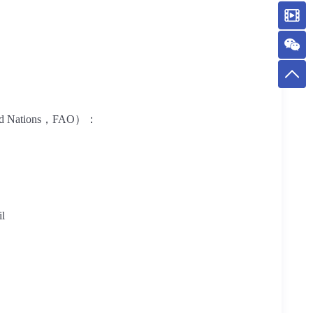
d Nations
，
FAO
）：
il