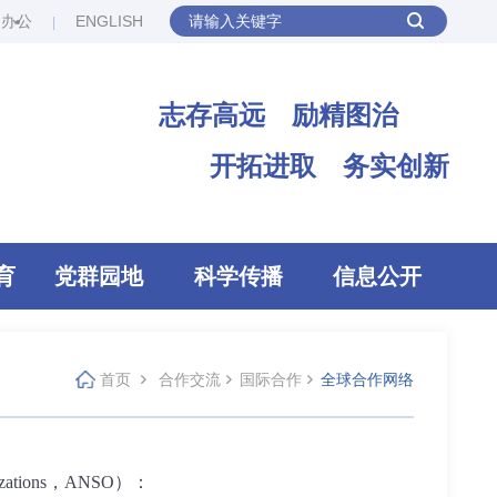
网办公
ENGLISH
志存高远 励精图治
开拓进取 务实创新
育
党群园地
科学传播
信息公开
首页
合作交流
国际合作
全球合作网络
zations
，
ANSO
）：