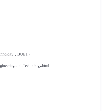
chnology
，
BUET
）：
ngineering-and-Technology.html