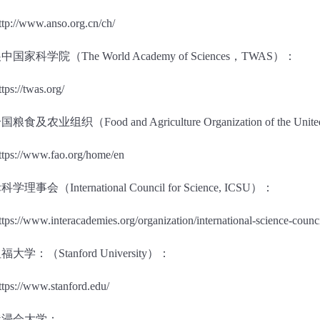
ttp://www.anso.org.cn/ch/
展中国家科学院（
The World Academy of Sciences
，
TWAS
）：
ttps://twas.org/
合国粮食及农业组织（
Food and Agriculture Organization of the Unite
ttps://www.fao.org/home/en
际科学理事会（
International Council for Science, ICSU
）：
ttps://www.interacademies.org/organization/international-science-counc
坦福大学：（
Stanford University
）：
ttps://www.stanford.edu/
港浸会大学：