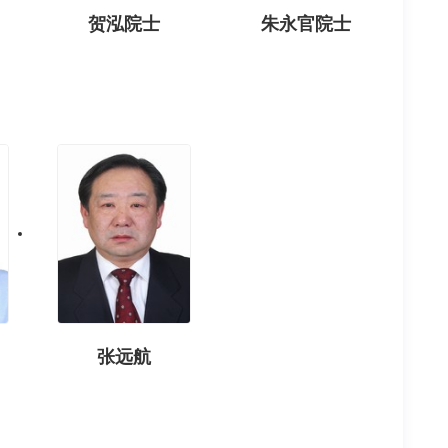
贺泓院士
朱永官院士
张远航