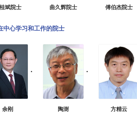
桂斌院士
曲久辉院士
傅伯杰院士
曾在中心学习和工作的院士
余刚
陶澍
方精云