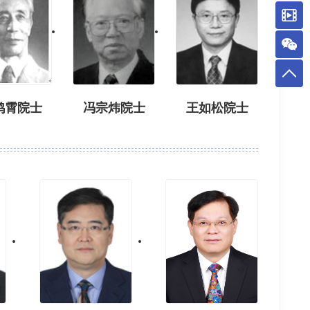
鸿霄院士
冯宗炜院士
王如松院士