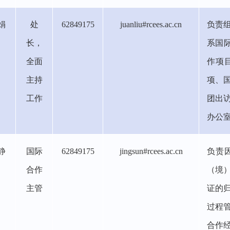
娟
处
62849175
juanliu#rcees.ac.cn
负责
长，
系国
全面
作项
主持
项、
工作
团出
办公
静
国际
62849175
jingsun#rcees.ac.cn
负责
合作
（境
主管
证的
过程
合作