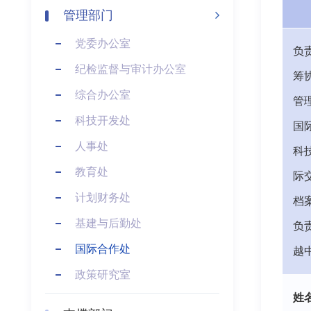
管理部门
党委办公室
负
纪检监督与审计办公室
筹
综合办公室
管
科技开发处
国
人事处
科
教育处
际
计划财务处
档
基建与后勤处
负
国际合作处
越
政策研究室
姓