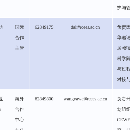
护与
达
国际
62849175
dali#rcees.ac.cn
负责
合作
华邀
主管
居/
科学
与过
对接
亚
海外
62849800
wangyawei#rcees.ac.cn
负责
炜
合作
划组
中心
CE