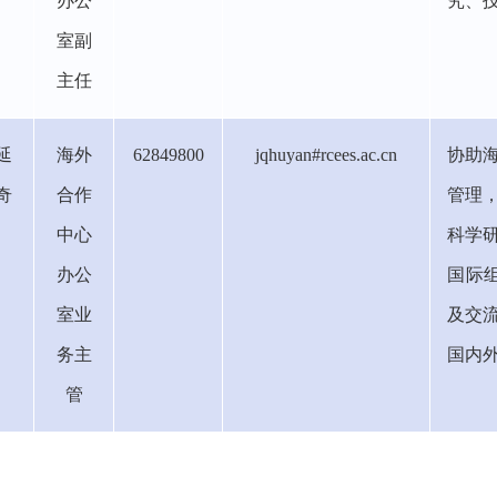
办公
究、
室副
主任
延
海外
62849800
jqhuyan#rcees.ac.cn
协助
奇
合作
管理
中心
科学
办公
国际
室业
及交
务主
国内
管