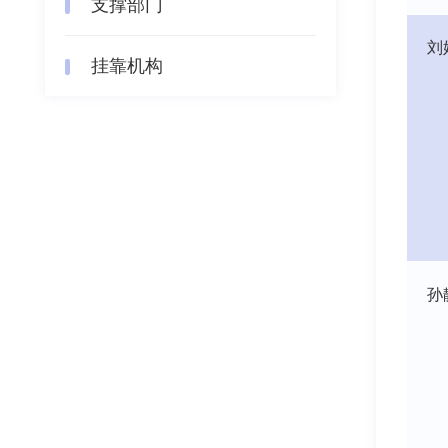
支撑部门
刘
挂靠机构
孙