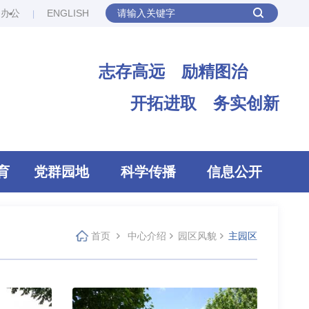
网办公
ENGLISH
志存高远 励精图治
开拓进取 务实创新
育
党群园地
科学传播
信息公开
首页
中心介绍
园区风貌
主园区