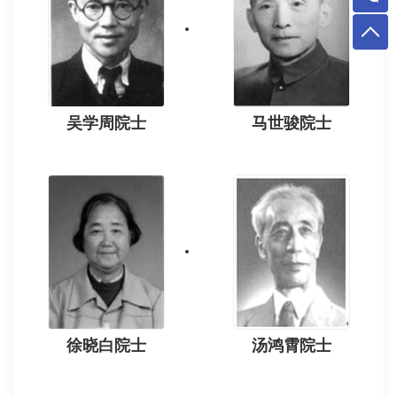
吴学周院士
马世骏院士
徐晓白院士
汤鸿霄院士