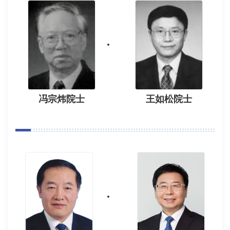
冯宗炜院士
王如松院士