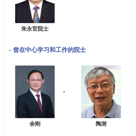
朱永官院士
- 曾在中心学习和工作的院士
余刚
陶澍