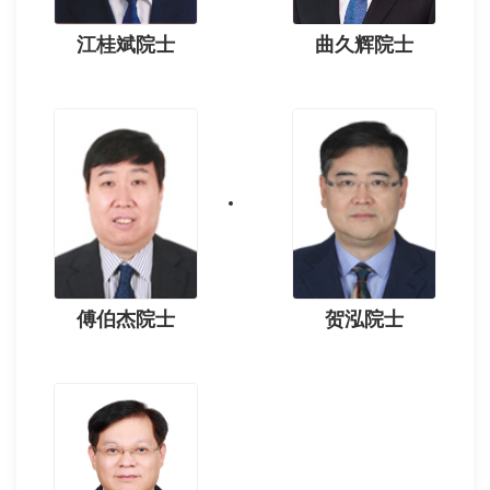
江桂斌院士
曲久辉院士
傅伯杰院士
贺泓院士