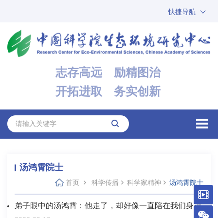
快捷导航
中国科学院
ARP
邮箱
内网办公
志存高远 励精图治
ENGLISH
开拓进取 务实创新
汤鸿霄院士
首页
科学传播
科学家精神
汤鸿霄院士
弟子眼中的汤鸿霄：他走了，却好像一直陪在我们身边