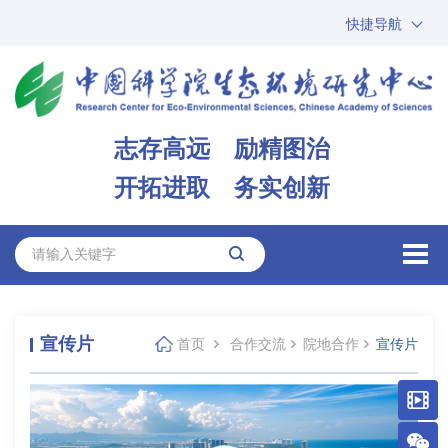
快捷导航
中国科学院
ARP
邮箱
内网办公
志存高远 励精图治
ENGLISH
开拓进取 务实创新
宣传片
首页
合作交流
院地合作
宣传片