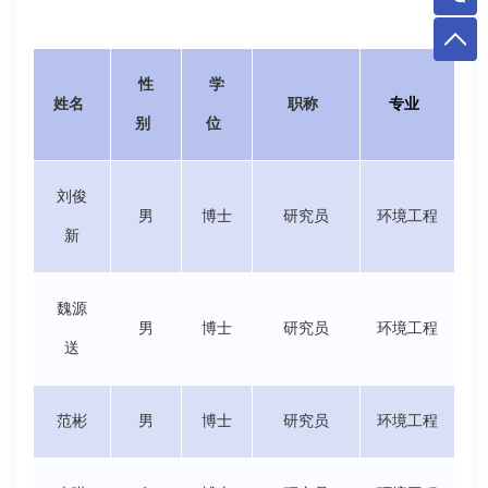
性
学
姓名
职称
专业
别
位
刘俊
男
博士
研究员
环境工程
新
魏源
男
博士
研究员
环境工程
送
范彬
男
博士
研究员
环境工程