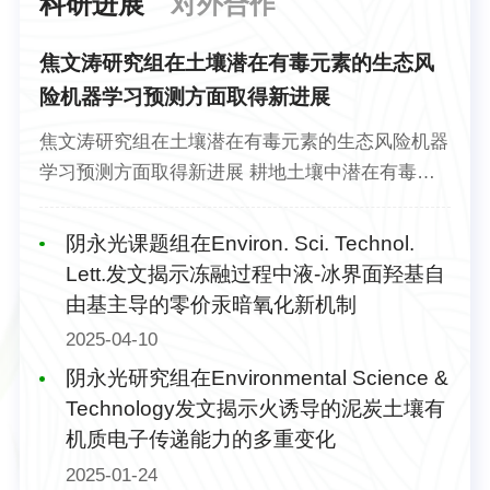
科研进展
对外合作
焦文涛研究组在土壤潜在有毒元素的生态风
险机器学习预测方面取得新进展
焦文涛研究组在土壤潜在有毒元素的生态风险机器
学习预测方面取得新进展 耕地土壤中潜在有毒元
素（PTE）污染对全球粮食安全构成严重威胁。传
统风险评估方法难以表征多维环境驱动因子与土壤
阴永光课题组在Environ. Sci. Technol.
PTE生态风险的动态互作机制。传统机器学习模型
Lett.发文揭示冻融过程中液-冰界面羟基自
在处理复杂环境网络关系时存在数据降维处理、可
由基主导的零价汞暗氧化新机制
视化等方面的局限性，无法有效量化因子间方向性
2025-04-10
反馈，制约其精准风险预测。针对上述挑战，研究
阴永光研究组在Environmental Science &
基于长江流域稻米产区13048组土壤PTE污...
Technology发文揭示火诱导的泥炭土壤有
机质电子传递能力的多重变化
2025-01-24