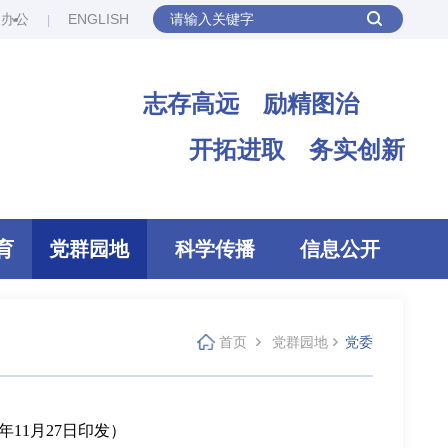
网办公
ENGLISH
志存高远 励精图治
开拓进取 务实创新
育
党群园地
科学传播
信息公开
首页
党群园地
党委
5年11月27日印发）