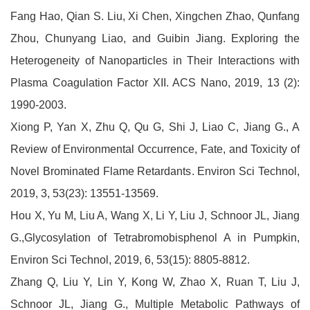
Fang Hao, Qian S. Liu, Xi Chen, Xingchen Zhao, Qunfang
Zhou, Chunyang Liao, and Guibin Jiang. Exploring the
Heterogeneity of Nanoparticles in Their Interactions with
Plasma Coagulation Factor XII. ACS Nano, 2019, 13 (2):
1990-2003.
Xiong P, Yan X, Zhu Q, Qu G, Shi J, Liao C, Jiang G., A
Review of Environmental Occurrence, Fate, and Toxicity of
Novel Brominated Flame Retardants. Environ Sci Technol,
2019, 3, 53(23): 13551-13569.
Hou X, Yu M, Liu A, Wang X, Li Y, Liu J, Schnoor JL, Jiang
G.,Glycosylation of Tetrabromobisphenol A in Pumpkin,
Environ Sci Technol, 2019, 6, 53(15): 8805-8812.
Zhang Q, Liu Y, Lin Y, Kong W, Zhao X, Ruan T, Liu J,
Schnoor JL, Jiang G., Multiple Metabolic Pathways of