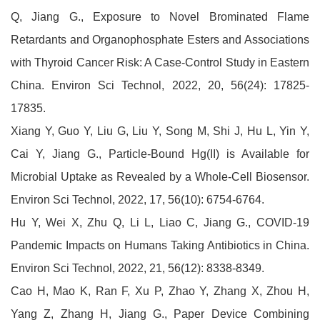
Q, Jiang G., Exposure to Novel Brominated Flame
Retardants and Organophosphate Esters and Associations
with Thyroid Cancer Risk: A Case-Control Study in Eastern
China. Environ Sci Technol, 2022, 20, 56(24): 17825-
17835.
Xiang Y, Guo Y, Liu G, Liu Y, Song M, Shi J, Hu L, Yin Y,
Cai Y, Jiang G., Particle-Bound Hg(II) is Available for
Microbial Uptake as Revealed by a Whole-Cell Biosensor.
Environ Sci Technol, 2022, 17, 56(10): 6754-6764.
Hu Y, Wei X, Zhu Q, Li L, Liao C, Jiang G., COVID-19
Pandemic Impacts on Humans Taking Antibiotics in China.
Environ Sci Technol, 2022, 21, 56(12): 8338-8349.
Cao H, Mao K, Ran F, Xu P, Zhao Y, Zhang X, Zhou H,
Yang Z, Zhang H, Jiang G., Paper Device Combining