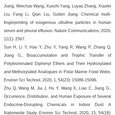
Jiang, Weichao Wang, Xuezhi Yang, Luyao Zhang, Xiaolei
Liu, Fang Li, Qian Liu, Guibin Jiang. Chemical multi-
fingerprinting of exogenous ultrafine particles in human
serum and pleural effusion. Nature Communications, 2020,
11(1): 2567.
Sun H, Li Y, Hao Y, Zhu Y, Yang R, Wang P, Zhang Q,
Jiang G., Bioaccumulation and Trophic Transfer of
Polybrominated Diphenyl Ethers and Their Hydroxylated
and Methoxylated Analogues in Polar Marine Food Webs.
Environ Sci Technol, 2020, 1, 54(23): 15086-15096.
Zhu Q, Wang M, Jia J, Hu Y, Wang X, Liao C, Jiang G.,
Occurrence, Distribution, and Human Exposure of Several
Endocrine-Disrupting Chemicals in Indoor Dust: A
Nationwide Study. Environ Sci Technol, 2020, 15, 54(18):