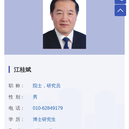
江桂斌
职 称：
院士，研究员
性 别：
男
电 话：
010-62849179
学 历：
博士研究生