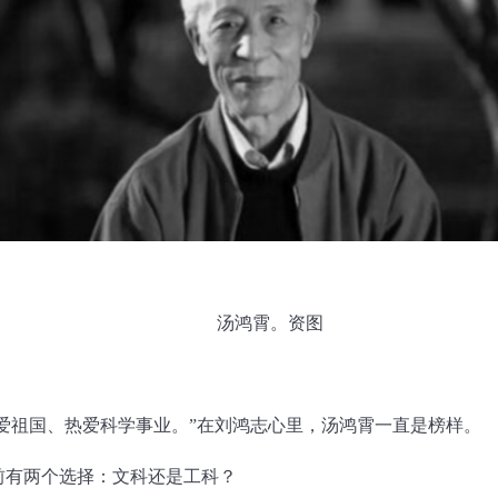
汤鸿霄。资图
爱祖国、热爱科学事业。”在刘鸿志心里，汤鸿霄一直是榜样。
前有两个选择：文科还是工科？