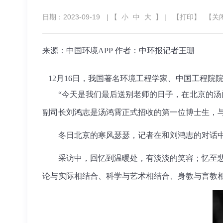
日期：2023-09-19
| 【
小
中
大
】 |
【打印】
【关
来源：中国环境APP
作者：中环报记者王珊
12月16日，我国著名环境工程学家、中国工程院
“今天是我们最后送别老师的日子，在北京的汤门
副司长刘鸿志是汤鸿霄正式
招收
的第一位博士生，与
冬日北京的寒风瑟瑟，记者在和刘鸿志的对话中，
采访中，回忆到温暖处，有淡淡的笑容；忆至悲伤
论与实际相结合、科学与艺术相结合、身教与言