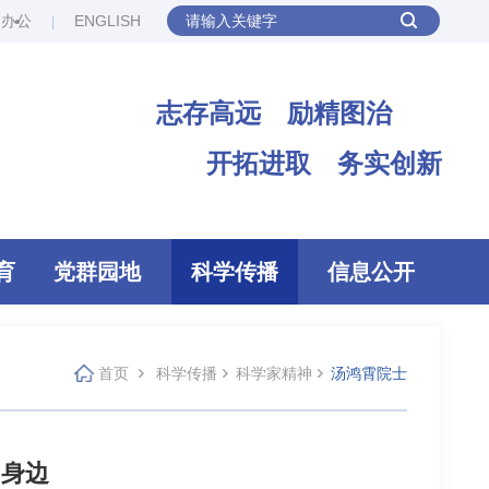
网办公
ENGLISH
志存高远 励精图治
开拓进取 务实创新
育
党群园地
科学传播
信息公开
首页
科学传播
科学家精神
汤鸿霄院士
们身边