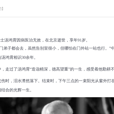
闭】
院士汤鸿霄因病医治无效，在北京逝世，享年91岁。
弟子都会去，虽然告别室很小，但哪怕在门外站一站也行。”中
汤鸿霄相识30余年。
走过了汤鸿霄“造诣精深，德高望重”的一生，感受着他勤耕
时，泪水潸然落下。结束时，下午三点的一束阳光从窗外打在
教相结合的光辉一生。