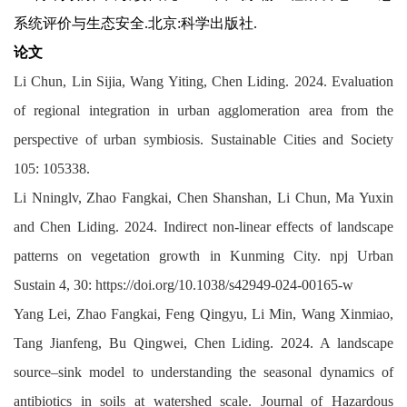
系统评价与生态安全.北京:科学出版社.
论文
Li Chun, Lin Sijia, Wang Yiting, Chen Liding. 2024. Evaluation
of regional integration in urban agglomeration area from the
perspective of urban symbiosis. Sustainable Cities and Society
105: 105338.
Li Nninglv, Zhao Fangkai, Chen Shanshan, Li Chun, Ma Yuxin
and Chen Liding. 2024. Indirect non-linear effects of landscape
patterns on vegetation growth in Kunming City. npj Urban
Sustain 4, 30:
https://doi.org/10.1038/s42949-024-00165-w
Yang Lei, Zhao Fangkai, Feng Qingyu, Li Min, Wang Xinmiao,
Tang Jianfeng, Bu Qingwei, Chen Liding. 2024. A landscape
source–sink model to understanding the seasonal dynamics of
antibiotics in soils at watershed scale. Journal of Hazardous