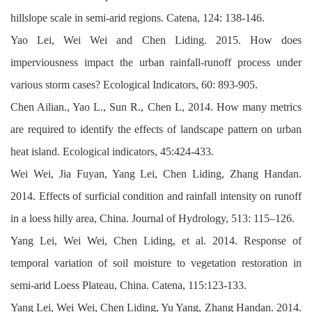
hillslope scale in semi-arid regions. Catena, 124: 138-146.
Yao Lei, Wei Wei and Chen Liding. 2015. How does
imperviousness impact the urban rainfall-runoff process under
various storm cases? Ecological Indicators, 60: 893-905.
Chen Ailian., Yao L., Sun R., Chen L, 2014. How many metrics
are required to identify the effects of landscape pattern on urban
heat island. Ecological indicators, 45:424-433.
Wei Wei, Jia Fuyan, Yang Lei, Chen Liding, Zhang Handan.
2014. Effects of surficial condition and rainfall intensity on runoff
in a loess hilly area, China. Journal of Hydrology, 513: 115–126.
Yang Lei, Wei Wei, Chen Liding, et al. 2014. Response of
temporal variation of soil moisture to vegetation restoration in
semi-arid Loess Plateau, China. Catena, 115:123-133.
Yang Lei, Wei Wei, Chen Liding, Yu Yang, Zhang Handan. 2014.