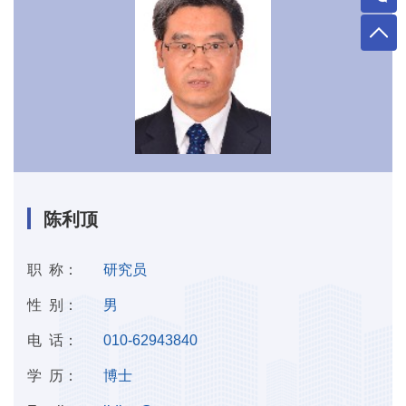
陈利顶
职 称：
研究员
性 别：
男
电 话：
010-62943840
学 历：
博士