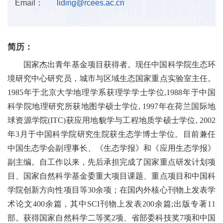
Email：
liding@rcees.ac.cn
简历：
国家杰出青年基金项目获得者。现任中国科学院生态环
境研究中心研究员，城市与区域生态国家重点实验室主任。
1985
年于北京大学地理学系获理学学士学位
,1988
年于中国
科学院地理研究所获地图学硕士学位
, 1997
年在荷兰国际地
球资源学院
(ITC)
获应用地貌学与工程地质学硕士学位
, 2002
年
3
月于中国科学院研究生院获生态学博士学位。目前兼任
中国生态学会副理事长、《生态学报》和《应用生态学报》
副主编。自工作以来，先后承担完成了国家重点研发计划项
目、国家自然科学基金委重大项目课题、重点项目和中国科
学院创新方向性项目等
30
余项；在国内外核心刊物上发表学
术论文
400
余篇，其中
SCI
刊物上发表
200
余篇
;
出版专著
11
部。获得国家自然科学二等奖
2
项、省部委科技奖
7
项和中国