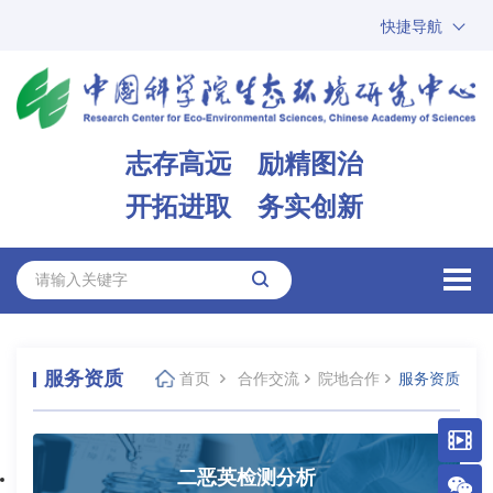
快捷导航
中国科学院
ARP
邮箱
内网办公
志存高远 励精图治
ENGLISH
开拓进取 务实创新
服务资质
首页
合作交流
院地合作
服务资质
二恶英检测分析