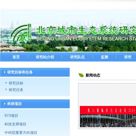
|
|
|
|
首页
研究站介绍
研究队伍
监测
研究
研究目标和任务
新闻动态
研究目标
研究任务
科研项目
973项目
1
2
3
4
科技支撑项目
中科院重要方向项目