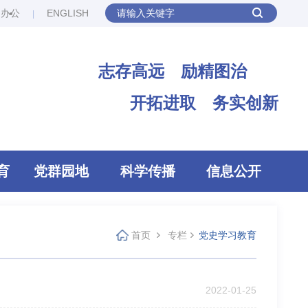
网办公
ENGLISH
志存高远 励精图治
开拓进取 务实创新
育
党群园地
科学传播
信息公开
首页
专栏
党史学习教育
2022-01-25