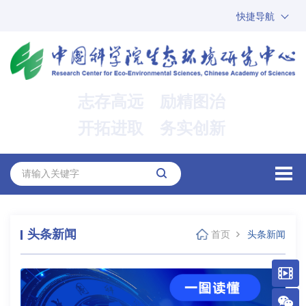
快捷导航
中国科学院
ARP
邮箱
内网办公
志存高远 励精图治
ENGLISH
开拓进取 务实创新
头条新闻
首页
头条新闻