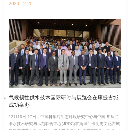
2024-12-20
Increasedperfluorooctanoicacidaccumulationfacilitatesthemigrati
为题，发表于《美国国家科学院院刊》
（ProceedingsoftheNationalAcademyofSciencesoftheUnitedState
PNatlAcadSciUSA）。PFAS是广泛存在的新型持久性有机污染
物，其相关暴露风险和不良健康影响已经引起世界各国的高度
关注。PFAS可以在多种环境和生物基质中检测到，并且可以通
过不同的外部暴露途径进入人体，并通过血液循环分布和积累
在组织、器官和生物体液中。流行病学数据显示，PFAS的浓度
与人类多种疾病显著有关，如肾癌、肝癌、卵巢癌等。肺是
PFAS富集的靶器官之一，同时肺癌是世界上发病率和死亡率的
癌症，但尚无PFAS对肺癌影响机理的研究。本研究通过采集健
康志愿者和肺腺癌患者的血液和组织样本，使用岛津公司的高
效液相色谱串联质谱（LCMS-8060），靶标测定不同人群中
PFAS的浓度水平和分布特征。结果表明，PFOA是人体内富集
气候韧性供水技术国际研讨与展览会在康提古城
含量最高的PFAS单体之一，肺腺癌患者体内PFOA污染物含量
成功举办
相较健康志愿者显著上升；肺癌细胞转移、高分期患者的体内
12月16日-17日，中国科学院生态环境研究中心与中国-斯里兰
PFOA富集量显著高于低分期的肺癌患者。结合肺癌动物模型，
卡水技术研究与示范联合中心(JRDC)在斯里兰卡历史文化古城
发现在环境相关剂量下PFOA暴露能够显著促进肺内转移和胸腔