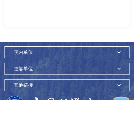
分识别+物化特征解析”的研究思路（图2），解析了氯、氯胺消
英教授、科伦坡大学ErangaWijewickrama教授、北京大学第一
毒后饮用水中大分子DBPs（>C2）的不同分子量组分的细胞毒
医院王素霞教授、北京大学第一医院肾病专家孟立强教授，来
性与物化特征：发现在分子量5kD的组分中，<1kD组分具有最
自斯里兰卡中北省卫生服务局PalithaBandara博士详细介绍了
高的细胞毒性和遗传毒性；采用全球分辨率最高的21TFT-ICR
相关研究合作成果。双方一致认为，今后仍需整合资源开展进
质谱（美国国家强磁场实验室）解析了<1kD组分未知大分子
一步的合作研究，为彻底解决CKDu问题做出全面的科技支撑。
DBPs的分子组成，共识别出3599个未知Cl-DBPs；随着识别出
会上，中心向斯里兰卡卫生与大众传媒部捐赠了两台自主研发
大分子DBPs中氯原子数增加，O/C呈上升趋势，芳香指数则呈
的电渗析（EDR）设备，对改善农村饮用水安全状况，提升中
下降趋势；此外，还明确了氯胺消毒中未知大分子DBPs是消毒
院内单位
斯科技合作水平，增进斯里兰卡人民福祉具有重要意义。此次
后生成的总有机卤素的主要组成，由于氯胺的“缓释效应”，氯胺
研讨会的成功召开，不仅是中斯双方在CKDu追因和防治领域合
消毒后的水中识别出更多未知大分子Cl-DBPs。上述结果将毒
挂靠单位
作的里程碑，还为两国在医疗健康和环境保护等方面的深入交
性评估与未知DBPs识别相结合，为了解饮用水氯、氯胺消毒后
流开辟了新的路径，更为增进中斯两国人民的友好情谊注入了
生成的高毒性组分与物化特征提供了新见解。图2毒性导向的饮
强大动力。中心向斯方捐赠设备研讨会合影环境科技海外合作
其他链接
用水中未知消毒副产物识别ES&T2023年最佳论文奖链接：
中心国际合作处2024年12月18日
https://doi.org/10.1021/acs.est.4c12812论文1链接：
https://doi.org/10.1021/acs.est.2c07810论文2链接：
https://doi.org/10.1021/acs.est.3c00771环境水质学国家重点
实验室2024年12月19日
版权所有：
中国科学院生态环境研究中心
Copyright ©1997-
2026