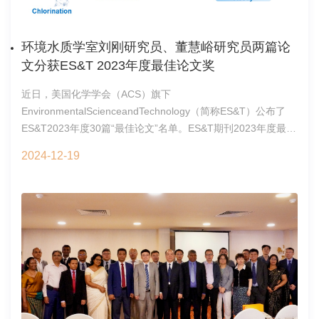
力与路径。近年来，随着合作的推进，斯里兰卡产业界越来越
黎娟副研究员、国家纳米科学中心刘颖研究员和陈春英研究员
关注中国企业的技术产品在斯里兰卡及南亚其他国家的市场应
为共同通讯作者。该研究工作得到了国家自然科学基金、国家
用前景。部分ANSO环境科技与产业联盟企业的产品已成功进
重点研发计划、中国科学院战略性先导科技专项(B类)、中国医
环境水质学室刘刚研究员、董慧峪研究员两篇论
入斯里兰卡市场。此次活动，对于推动中斯技术与产业合作迈
学科学院创新工程和新基石研究员项目等的支持。原文链接：
文分获ES&T 2023年度最佳论文奖
入新局面，具有积极的意义。城市发展与住房部辅秘
https://www.pnas.org/doi/10.1073/pnas.2408575121图3.全氟
M.M.Nayeemudeen先生参观展会研讨会合影环境科技海外合
近日，美国化学学会（ACS）旗下
辛酸PFOA通过PI3K信号通路调控肿瘤细胞骨架和力学性质，
作中心国际合作处2024年12月19日
EnvironmentalScienceandTechnology（简称ES&T）公布了
促进肿瘤转移环境化学与生态毒理学国家重点实验室2024年12
ES&T2023年度30篇“最佳论文”名单。ES&T期刊2023年度最佳
月20日
论文是该期刊经ES&T编委评选委员会从2023年出版的约1600
2024-12-19
篇论文中严格遴选后评出。获奖论文分环境科学、环境技术、
环境政策、综述、观点等类别。环境水质学国家重点实验室刘
刚研究员研究论
文“AssessingtheMassConcentrationofMicroplasticsandNanoplasti
MassSpectrometry”（高被引）、董慧峪研究员论
文“UnravellingHigh-Molecular-
WeightDBPToxicityDriversinChlorinatedandChloraminatedDrinkingW
DirectedAnalysisofMolecularWeightFractions”分别荣获
ES&T2023年度环境科学领域最佳论文奖。污水处理厂中，微
塑料（MPs）水平通常通过颗粒数量进行评估，但是微塑料