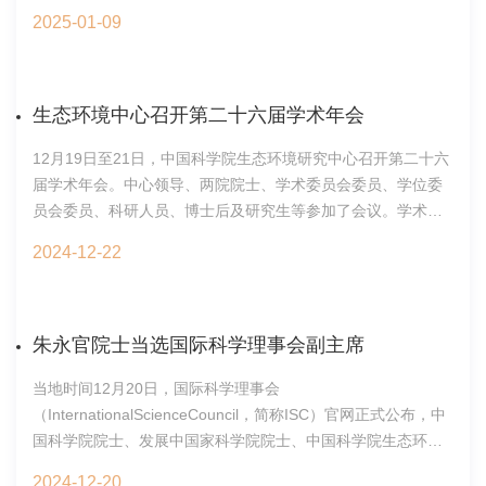
为“PatternsandDrivingFactorsofLitterDecompositionRatesinGlob
新活动中做出突出贡献的院属单位科研人员和创新团队。团队
2025-01-09
表在国际重要刊物《GlobalChangeBiology》。凋落物分解在
合影科技开发处2025年1月16日
生态系统中发挥着连接地上和地下碳循环、养分循环以及能量
流动的关键作用。然而，全球变化对这一过程产生了深远影
响，尤其在对自然和人为干扰敏感的干旱区。科学界对于干旱
生态环境中心召开第二十六届学术年会
生态系统中凋落物分解的程度及其驱动因素仍知之甚少，限制
12月19日至21日，中国科学院生态环境研究中心召开第二十六
了我们对干旱区生态系统碳循环的全面理解，制约了针对这些
届学术年会。中心领导、两院院士、学术委员会委员、学位委
敏感区域的生态管理措施的优化。研究构建了一个全球干旱区
员会委员、科研人员、博士后及研究生等参加了会议。学术委
凋落物分解数据库，记录了来自全球158个地点的2204条观测
员会主任曲久辉院士致开幕辞。他肯定了学术年会26年以来在
数据，包括月尺度凋落物分解速率以及气候、土壤和凋落物属
2024-12-22
促进中心学术交流、人才培养等方面发挥的重要作用，他表示
性参数，涵盖不同的生态系统类型和干旱亚区。研究结果显
学术年会不仅是学术成绩和学术思想的交流平台，更培养了大
示，随着干旱程度增加，凋落物分解速率呈现下降趋势。凋落
家有定力、能坚持、深入探索、做真学问的学术品质。他指
物分解速率在四个亚区之间存在显著差异，其中干旱半湿润区
出，在当今科学技术革命和工业革命、尤其是AI驱动科研新范
朱永官院士当选国际科学理事会副主席
（3.24%/月）>半干旱区（3.15%/月）>干旱区（2.62%/月）>
式的背景下，要利用AI技术提升我们更深入探索未知的研究能
极干旱区（2.35%/月）。城市和农田系统的分解速率显著高于
当地时间12月20日，国际科学理事会
力和水平，同时，要从局部走向整体、从实验室走向自然、从
自然生态系统，主要因为灌溉和施肥等管理措施改变了土壤条
（InternationalScienceCouncil，简称ISC）官网正式公布，中
论文走向大地，以更大的尺度、更大的雄心，在更大的范围内
件，从而加速了凋落物分解过程。凋落物分解的时间动态可以
国科学院院士、发展中国家科学院院士、中国科学院生态环境
研究生态环境领域科学和技术问题。中心主任朱永官院士表
由负指数衰减模型描述，在不同分解阶段受不同因素调控。早
研究中心主任朱永官以高票当选会员事务副主席，任期为2025-
示，中心每年的学术年会是大家交流和展示成果的重要平台，
期阶段（0-6个月）以降水和大气温度为主，中期阶段（6-12个
2024-12-20