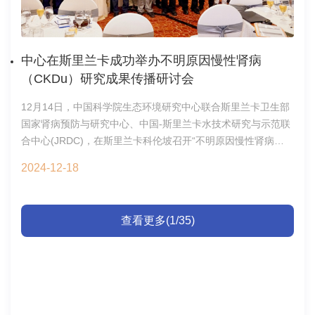
（尤其纳米塑料，NPs）的质量浓度仍不清楚。刘刚研究员团
队建立了基于热裂解气相色谱-质谱法测定水环境微纳塑料质量
浓度的方法，对比了两个污水处理厂中不同粒径（0.01–1、1–
中心在斯里兰卡成功举办不明原因慢性肾病
50和50–1000μm）微塑料和纳米塑料的质量浓度变化。研究发
（CKDu）研究成果传播研讨会
现，MPs的质量浓度从进水中的26.23降至1.75μg/L，NPs的质
量浓度从11.28μg/L降至0.71μg/L，去除率分别达到93.3%和
12月14日，中国科学院生态环境研究中心联合斯里兰卡卫生部
93.7%，其中纳米塑料（0.01–1μm）占比5.6–19.5%，其去除
国家肾病预防与研究中心、中国-斯里兰卡水技术研究与示范联
率低于微塑料（>1μm）；基于全年污水排放量估算，每年约有
合中心(JRDC)，在斯里兰卡科伦坡召开“不明原因慢性肾病
0.321吨微塑料、0.052吨纳米塑料排放至河流中。该研究分析
（CKDu）研究成果传播研讨会”，总结CKDu研究的阶段性成
了污水中粒径范围0.01–1000μm的微塑料和纳米塑料的质量浓
2024-12-18
果，探讨进一步合作研究的方向与路径。斯里兰卡卫生与大众
度，为了解污水处理厂中微纳塑料的污染与排放水平、及其分
传媒部部长NalindaJayatissa博士出席会议。来自斯里兰卡、香
布特征提供了宝贵的信息。图1污水处理厂全流程微纳塑料质量
港特别行政区等政产学研各界近70名代表参加研讨。会议由斯
浓度监测当前饮用水中消毒后生成的消毒副产物（DBPs）仍有
查看更多(1/35)
里兰卡卫生与大众传媒部辅秘LakshmiSomatunga博士主持。
近50%处于未知状态，且常规质谱识别未知DBPs方法难以明确
中斯双方重点交流了CKDu追因研究在病理学以及、水与废水处
识别出DBPs的毒性贡献。基于此，董慧峪研究员与美国南卡罗
理技术、水资源管理等方面的取得的成效。NalindaJayatissa部
来那大学SusanD.Richardson教授、美国伊利诺伊大学香槟分
长对中国在分享新技术及提供科学方法方面的合作贡献表示感
校MichaelJ.Plewa教授、美国国家强磁场实验室
谢，希望双方进一步深化合作，共同促进区域及全球可持续发
ChadR.Weisbrod博士、AmyM.McKenna博士等采用“高致毒组
展。中国科学院生态环境研究中心杨敏研究员、北京大学胡建