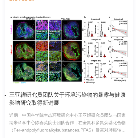
2028年。ISC是世界上成员覆盖面最广泛、学科门类最齐全的
希望各位老师和同学踊跃参与讨论，共同激发创新、促进合
月）凋落物氮含量的重要性增强，晚期阶段（>12个月）土壤有
综合性科技组织，致力于推动全球范围内科技在解决重大科学
作，推动科研工作迈向新高度。中心80位研究组长报告了本组
机碳、氮以及凋落物初始碳氮比起主导作用。研究结果为碳循
问题和社会关切中发挥更大的作用，在国际学术界具有广泛的
2024年在项目争取、人才培养、成果产出等方面的最新进展，
环模型优化和生态管理提供了科学依据，强调了适应性管理对
影响力，是全球重要的战略资源，也是联合国体系内代表全球
参会人员与报告人积极互动，交流探讨，现场学术氛围浓厚。
增强干旱区碳汇功能的重要性。图1不同变量对全球干旱区凋落
科技界最高水平的机构。ISC会员事务副主席是ISC管理层重要
中心副主任胡承志研究员介绍了中心2024年在重大项目争取、
物分解速率在不同阶段的相对影响。（a）所有数据（b）分解
岗位，负责协调会员关系管理，制定会员发展策略，为ISC长远
成果产出、科技奖励等方面取得的成绩，希望全体科研人员和
早期（c）分解中期（d）分解晚期图2全球旱区凋落物分解速率
发展提供战略指导和建议。国际合作处2024年12月20日
研究生继续努力，在生态环境领域取得更多原创性研究成果。
在早、中和晚期的主要调控因素概念模型中国科学院生态环境
学术年会是中心最重要的年度学术盛会，对于交流分享科研进
研究中心博士研究生赵月丹为论文第一作者，吕楠研究员为通
展、促进中心内部学科深度交叉融合，增强科研凝聚力等方面
讯作者。该研究得到了国家自然科学基金和中国科学院-马普学
具有重要作用。本届年会的成功举办，将为推动中心加快抢占
会国际合作项目的支持。文章链接：
生态环境领域科技制高点、加快实现“四个率先”和“两加快一努
https://doi.org/10.1111/gcb.70025城市与区域生态国家重点实
力”目标、深入落实“基础研究十条”、全面完成中心“十四五”规
验室2025年1月9日
划目标任务、部署中心“十五五”规划战略研究等方面提供有力保
王亚韡研究员团队关于环境污染物的暴露与健康
障。科技开发处2024年12月22日
影响研究取得新进展
近期，中国科学院生态环境研究中心王亚韡研究员团队与国家
纳米科学中心陈春英院士团队合作，在全氟和多氟烷基化合物
（Per-andpolyfluoroalkylsubstances,PFAS）暴露对肺癌转移
的影响及分子机制研究中取得新进展，相关研究成果以