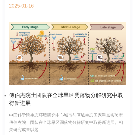
彰决定。生态环境研究中心作为第一完成单位、贺泓院士主持
2025-01-16
的“柴油车排放污染控制”获得2024年度中国科学院杰出科技成
就奖技术发明奖。研究团队聚焦柴油车污染控制国家重大需
求，开展全链条技术创新，取得系列技术突破。确立了我国柴
油车减污降碳技术路线，提出氮氧化物选择性催化还原催化剂
设计原则，创制低聚态钒高效钒基催化剂和富铝型铜基小孔分
子筛极限耦合催化剂；研发了满足国五、国六标准的柴油车排
放后处理系统，形成完整的自主知识产权和产业化技术体系；
构建了原理性技术-工艺性技术-产业化应用的全链条创新体系，
取得显著的社会经济效益。研究团队在我国柴油车排放标准的
迭代升级与减污降碳中发挥了“国家队”的关键作用，为我国柴油
车污染控制技术体系的跨越式发展做出了突出贡献。完成单位
为中国科学院生态环境研究中心、中国科学院城市环境研究
傅伯杰院士团队在全球旱区凋落物分解研究中取
所；主要完成人为贺泓、余运波、单文坡、单玉龙、何广智、
得新进展
连志华。中国科学院杰出科技成就奖设立于2002年。2024年，
为贯彻国家科技奖励改革精神，我院修订了《中国科学院杰出
中国科学院生态环境研究中心城市与区域生态国家重点实验室
科技成就奖条例》，分设个人成就奖、基础研究奖、技术发明
傅伯杰院士团队在全球旱区凋落物分解研究中取得新进展。相
奖和科技攻关奖4个奖项实行分类评价，重点奖励在产出关键
关研究成果以题
性、原创性、引领性重大科技成果、抢占科技制高点的科技创