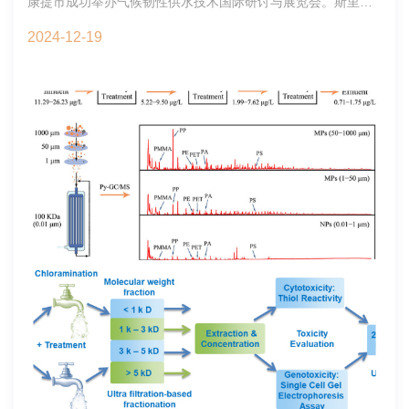
康提市成功举办气候韧性供水技术国际研讨与展览会。斯里兰
转移，并且呈现剂量依赖性，提示PFOA暴露能够促进肺癌转
卡城市发展与住房部辅秘M.M.Nayeemudeen先生、佩拉德尼
移。在基于细胞模型的验证实验中，发现经PFOA暴露后，肺腺
2024-12-19
亚大学校长TerrenceMadhujith教授，以及来自中斯双方政府部
癌细胞系中的整合素表达下调，这与肺腺癌患者的肿瘤中观察
门、科研机构、高校、高科技环保企业150余名代表出席了会
到的表达趋势相似。进一步的临床病例验证结果表明，肺腺癌
议，香港特别行政区政府环境保护署专家以及马尔代夫、塞舌
患者的肿瘤中PFOA的含量水平与整合素蛋白表达具有显著负相
尔、科摩罗等国家相关专家以线上或线下的方式参加了交流。
关，证实了PFOA与整合素的相互作用对肿瘤的发展起着重要的
会议围绕水污染、水资源及饮用水安全保障等议题开展研讨，
作用。本研究提出了PFOA促肺癌发展的潜在机制：PFOA主要
生态环境研究中心杨敏研究员分享了中国在饮用水安全保障方
通过调控肺癌细胞骨架重排，改变肿瘤细胞的力学性质，促进
面取得的成果，西安建筑科技大学副校长陈荣、中国科学院地
肺癌细胞的迁移、肿瘤干性和免疫逃逸能力上升，从而促进肺
质与地球物理研究所庞忠和研究员、合肥工业大学陈星教授等
癌转移和进展。图1.健康志愿者和肺腺癌患者体内PFAS的赋存
分别分享了污水资源化、斯里兰卡地下水水质特征、高级氧化
水平和特征图2.肺腺癌患者体内整合素蛋白的表达与PFOA含量
技术研究成果，中国土木工程集团有限公司南亚区总经理柯昌
的相关性该工作基于临床现象-动物模型验证-细胞模型研究-分
良介绍了公司在斯里兰卡的工程实践，香港特别行政区政府环
子学机制探究的污染物毒理性质全链条研究范式，首次报道了
境保护署专家分享了水环境模型应用及海水冲厕等方面的经
PFAS可以诱导肺癌发展及转移的毒性效应，进一步加深对
验，斯方代表分享了气候变化下的水资源格局变化，马尔代夫
PFAS毒理性质的认知，为制定合理的管控政策提供实验基础和
气候变化、环境与能源部官员AfsalHussain等介绍了气候变化
理论支持。国家纳米科学中心博士研究生梅婕、解放军总医院
对印度洋岛国水资源及饮用水安全的影响及应对实践。中斯双
第一医学中心胸外科副主任医师江继鹏、中国科学院生态环境
方近20家企业分享技术研发与应用经验。技术展览同期在
研究中心博士研究生李曌、国家纳米科学中心硕士研究生潘越
JRDC中试与展示大厅进行。中斯企业代表深入探讨了合作的潜
和许克为本文的共同第一作者。中国科学院生态环境研究中心