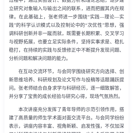
过程中，通过实验设计、数据分析和理论总结，逐步建
立研究对象输入与输出之间的联系，进而把握其内在规
律。在此基础上，张老师进一步围绕“实践—理论—实
践”的科学认识模式以及控制论中的“次优性”思想，强
调科研创新并非一蹴而就，既需要长期积累、交叉学习
与视野拓展，也要立足实际条件，坚持实事求是、稳扎
稳打，在持续的实践与反馈修正中不断提升发现问题、
分析问题和解决问题的能力。
在互动交流环节，与会同学围绕研究方向选择、创
新思维培养、科研规划及论文写作与投稿等话题踊跃提
问。张老师结合自身求学与科研经历，逐一细致解答，
并分享了宝贵的成长经验与研究心得，现场气氛热烈。
本次讲座充分发挥了青年导师的示范引领作用，搭
建了高质量的师生学术面对面交流平台。与会同学纷纷
表示，讲座内容丰富、视角新颖、启发性强，不仅加深