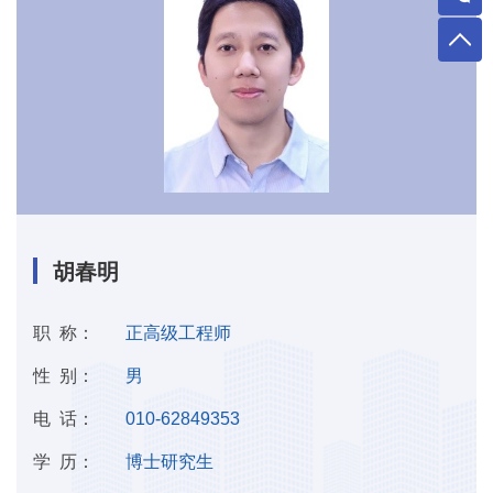
胡春明
职 称：
正高级工程师
性 别：
男
电 话：
010-62849353
学 历：
博士研究生