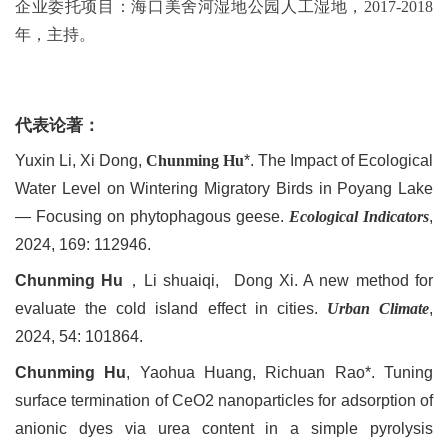
企业委托项目：海口美舍河湿地公园人工湿地，
2017-2018
年，主持。
代表论著：
Yuxin Li, Xi Dong,
Chunming Hu
*. The Impact of Ecological
Water Level on Wintering Migratory Birds in Poyang Lake
— Focusing on phytophagous geese.
Ecological Indicators
,
2024, 169: 112946.
Chunming Hu
，Li shuaiqi, Dong Xi. A new method for
evaluate the cold island effect in cities.
Urban Climate
,
2024, 54: 101864.
Chunming Hu
, Yaohua Huang, Richuan Rao*. Tuning
surface termination of CeO2 nanoparticles for adsorption of
anionic dyes via urea content in a simple pyrolysis