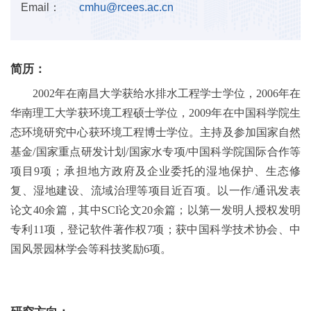
Email：
cmhu@rcees.ac.cn
简历：
2002
年在南昌大学获给水排水工程学士学位，
2006
年在
华南理工大学获环境工程硕士学位，
2009
年在中国科学院生
态环境研究中心获环境工程博士学位。主持及参加国家自然
基金
/
国家重点研发计划
/
国家水专项
/
中国科学院国际合作等
项目
9
项；承担地方政府及企业委托的湿地保护、生态修
复、湿地建设、流域治理等项目近百项。以一作
/
通讯发表
论文
40
余篇，其中
SCI
论文
20
余篇；以第一发明人授权发明
专利
11
项，登记软件著作权
7
项；获中国科学技术协会、中
国风景园林学会等科技奖励
6
项。