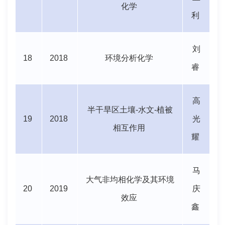
化学
利
刘
18
2018
环境分析化学
睿
高
半干旱区土壤
-
水文
-
植被
19
2018
光
相互作用
耀
马
大气非均相化学及其环境
20
2019
庆
效应
鑫