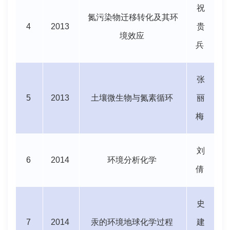
祝
氮污染物迁移转化及其环
4
2013
贵
境效应
兵
张
5
2013
土壤微生物与氮素循环
丽
梅
刘
6
2014
环境分析化学
倩
史
7
2014
汞的环境地球化学过程
建