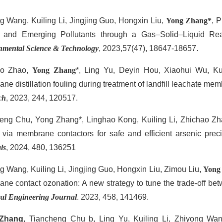
g Wang, Kuiling Li, Jingjing Guo, Hongxin Liu,
Yong Zhang*
, 
and Emerging Pollutants through a Gas–Solid–Liquid React
nmental Science & Technology
, 2023,57(47), 18647-18657.
ao Zhao,
Yong Zhang
*, Ling Yu, Deyin Hou, Xiaohui Wu, Kui
ne distillation fouling during treatment of landfill leachate 
ch
, 2023, 244, 120517.
eng Chu, Yong Zhang*, Linghao Kong, Kuiling Li, Zhichao Zha
 via membrane contactors for safe and efficient arsenic prec
ls
, 2024, 480, 136251
g Wang, Kuiling Li, Jingjing Guo, Hongxin Liu, Zimou Liu,
Yong
ne contact ozonation: A new strategy to tune the trade-off be
al Engineering Journal
. 2023, 458, 141469.
Zhang
, Tiancheng Chu b, Ling Yu, Kuiling Li, Zhiyong W