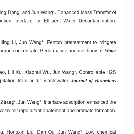
Ping Dang, and Jun Wang*. Enhanced Mass Transfer of
ion Interface for Efficient Water Decontamination.
ling Li, Jun Wang*. Fenton pretreatment to mitigate
membrane concentrate: Performance and mechanism.
Water
o, Lili Xu, Xiaohui Wu, Jun Wang*. Controllable H2S
ipitation from acidic wastewater.
Journal of Hazardous
 Zhang
*, Jun Wang*. Interface adsorption enhanced the
tween micropollutant abatement and bromate formation.
ang, Hongxin Liu, Dan Qu, Jun Wang*. Low chemical