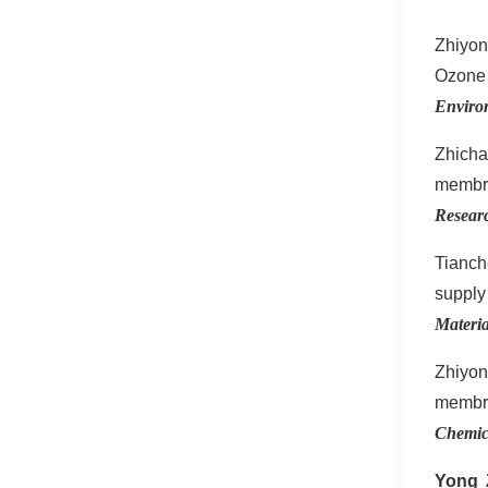
Zhiyon
Ozone 
Enviro
Zhich
membra
Resear
Tianch
supply
Materia
Zhiyon
membra
Chemic
Yong 