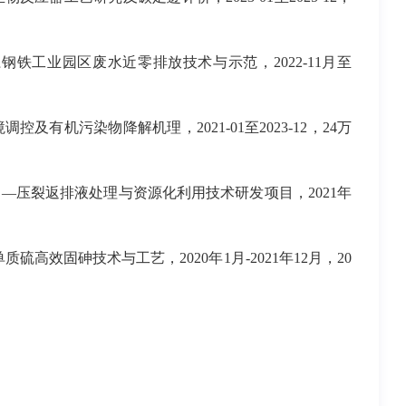
江钢铁工业园区废水近零排放技术与示范，
2022-11
月至
境调控及有机污染物降解机理，
2021-01
至
2023-12
，
24
万
目—压裂返排液处理与资源化利用技术研发项目，
2021
年
单质硫高效固砷技术与工艺，
2020
年
1
月
-2021
年
12
月，
20