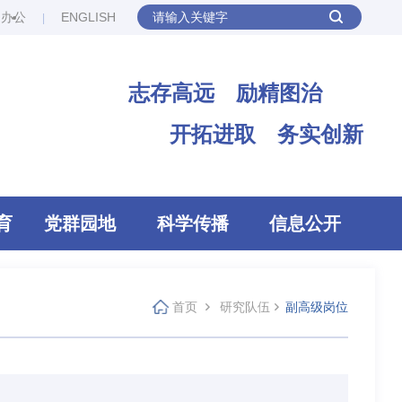
网办公
ENGLISH
志存高远 励精图治
开拓进取 务实创新
育
党群园地
科学传播
信息公开
首页
研究队伍
副高级岗位