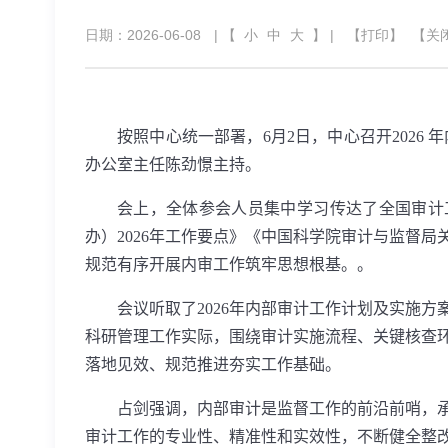
日期：2026-06-08
| 【
小
中
大
】 |
【打印】
【关
按照中心统一部署，
6
月
2
日，中心召开
2026
年
办公室主任陈劲憬主持。
会上，全体参会人员集中学习传达了全国审计
办）
2026
年工作要点》《中国科学院审计与监督局
规范有序开展内审工作筑牢思想根基。。
会议听取了
2026
年内部审计工作计划及实施方
科研管理工作实际，围绕审计实施流程、关键核查
落地见效、规范推进夯实工作基础。
占剑强调，内部审计是监督工作的前沿前哨，
审计工作的专业性、精准性和实效性，不断健全整