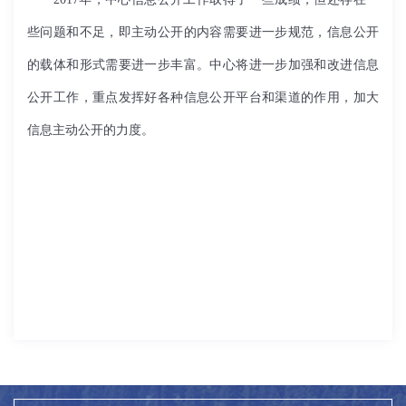
些问题和不足，即主动公开的内容需要进一步规范，信息公开
的载体和形式需要进一步丰富。中心将进一步加强和改进信息
公开工作，重点发挥好各种信息公开平台和渠道的作用，加大
信息主动公开的力度。