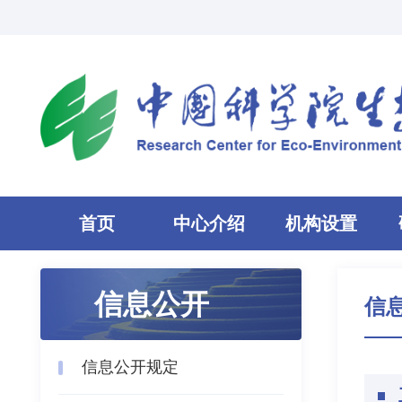
首页
中心介绍
机构设置
信息公开
信
信息公开规定