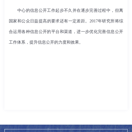
中心的信息公开工作起步不久并在逐步完善过程中，但离
国家和公众日益提高的要求还有一定差距。
2017
年研究所将综
合运用各种信息公开的平台和渠道，进一步优化完善信息公开
工作体系，提升信息公开的力度和效果。