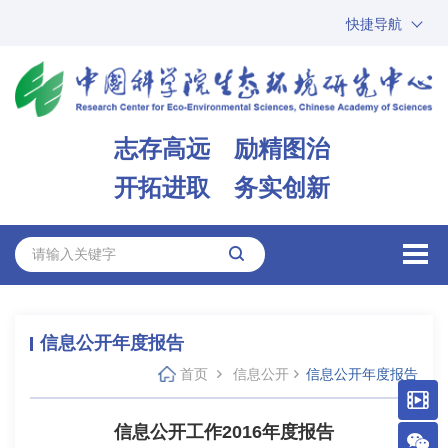
快捷导航
中国科学院
ARP
邮箱
内网办公
志存高远 励精图治
ENGLISH
开拓进取 务实创新
信息公开年度报告
首页
信息公开
信息公开年度报告
信息公开工作2016年度报告