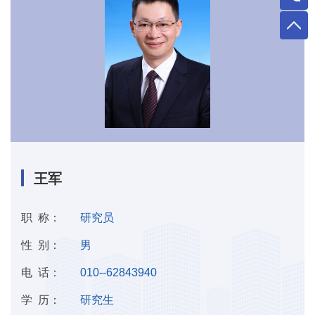
王军
职 称：
研究员
性 别：
男
电 话：
010--62843940
学 历：
研究生