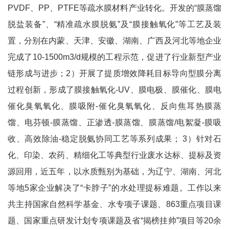
PVDF、PP、PTFE等疏水膜材料产业转化。开发的“膜蒸馏
脱盐装备”、“精准疏水膜脱氨”及“膜接触氧化”等工艺及装
置，分别在内蒙、天津、安徽、湖南、广西及河北等地企业
完成了10-1500m3/d规模的工程示范，促进了行业新型产业
链形成与进步；2）开展了提质增效降耗目标导向型膜分离
过程创新，形成了膜接触氧化-UV、膜电极、膜催化、膜电
催化臭氧氧化、膜吸附-催化臭氧氧化、反向焦耳热膜蒸
馏、电芬顿-膜蒸馏、正渗透-膜蒸馏、膜蒸馏/电絮凝-膜吸
收、高效除油-稳定脱氨协同工艺等系列成果； 3）针对石
化、印染、农药、精细化工等典型行业废水达标、提标及资
源回用，近五年，以水质甄别为基础，为辽宁、湖南、河北
等地5家企业解决了“卡脖子”的水处理提标难题。工作以来
共主持国家自然科学基金、水专项子课题、863重点项目课
题、国家重点研发计划专项课题及省“揭榜挂帅”项目等20余