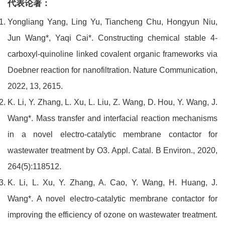
代表论著：
Yongliang Yang, Ling Yu, Tiancheng Chu, Hongyun Niu,
Jun Wang*, Yaqi Cai*. Constructing chemical stable 4-
carboxyl-quinoline linked covalent organic frameworks via
Doebner reaction for nanofiltration. Nature Communication,
2022, 13, 2615.
K. Li, Y. Zhang, L. Xu, L. Liu, Z. Wang, D. Hou, Y. Wang, J.
Wang*. Mass transfer and interfacial reaction mechanisms
in a novel electro-catalytic membrane contactor for
wastewater treatment by O3. Appl. Catal. B Environ., 2020,
264(5):118512.
K. Li, L. Xu, Y. Zhang, A. Cao, Y. Wang, H. Huang, J.
Wang*. A novel electro-catalytic membrane contactor for
improving the efficiency of ozone on wastewater treatment.