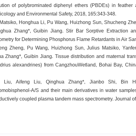
bution of polybrominated diphenyl ethers (PBDEs) in feather 
icology and Environmental Safety, 2018, 165:343-348.
 Matsiko, Honghua Li, Pu Wang, Huizhong Sun, Shucheng Zh
nghua Zhang*, Guibin Jiang. Stir Bar Sorptive Extraction
ometry for Determining Phosphorus Flame Retardants in Air Sa
eng Zheng, Pu Wang, Huizhong Sun, Julius Matsiko, Yanfe
a Zhang*, Guibin Jiang. Tissue distribution and maternal transf
drius alexandrines) from CangzhouWetland, Bohai Bay, China
g Liu, Aifeng Liu, Qinghua Zhang*, Jianbo Shi, Bin H
romobisphenol-A/S and their main derivatives in water sampl
nductively coupled plasma tandem mass spectrometry. Journal o