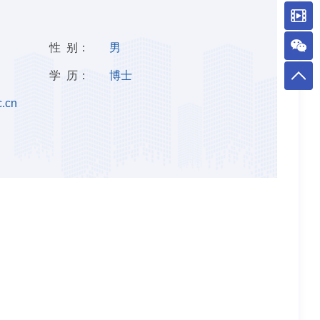
性 别：
男
学 历：
博士
.cn