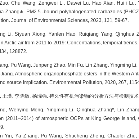
 Zuo, Chu Wang, Zengwei Li, Dawei Lu, Hao Xian, Huili Lu,
a Zhang∗. PM2.5 -bound polyhalogenated carbazoles (PHCZs) 
ation. Journal of Environmental Sciences, 2023, 131, 59-67.
ng Li, Siyuan Xiong, Yanfen Hao, Ruiqiang Yang, Qinghua 
in Arctic air from 2011 to 2019: Concentrations, temporal trends
434, 128872.
ng, Pu Wang, Junpeng Zhao, Min Fu, Lin Zhang, Yingming Li, R
 Jiang. Atmospheric organophosphate esters in the Western Ant
and source implication. Environmental Pollution, 2020, 267, 115
 王璞, 李晓敏, 杨瑞强. 持久性有机污染物的分析方法与检测技术. 科学出版社.
g, Wenying Meng, Yingming Li, Qinghua Zhang*, Lin Zhang,
ion (2011–2014) of atmospheric OCPs at King George Island, 
9.
 Yin, Ya Zhang, Pu Wang, Shucheng Zheng, Chaofei Zhu, X