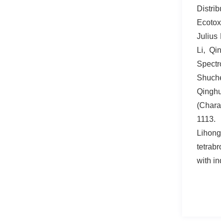
Distri
Ecotox
Julius
Li, Qi
Spectr
Shuch
Qinghu
(Chara
1113.
Lihon
tetrab
with i