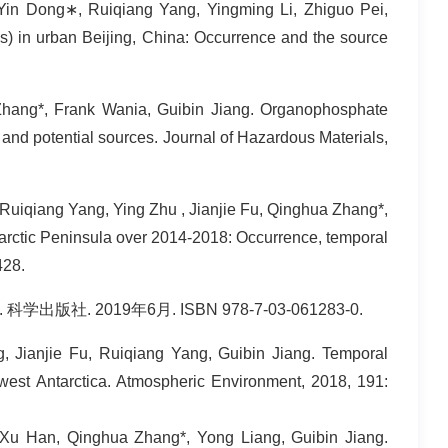
 Yin Dong
∗, Ruiqiang Yang, Yingming Li, Zhiguo Pei,
in urban Beijing, China: Occurrence and the source
Zhang*, Frank Wania, Guibin Jiang. Organophosphate
, and potential sources. Journal of Hazardous Materials,
uiqiang Yang, Ying Zhu , Jianjie Fu, Qinghua Zhang*,
arctic Peninsula over 2014-2018: Occurrence, temporal
428.
 2019年6月. ISBN 978-7-03-061283-0.
 Jianjie Fu, Ruiqiang Yang, Guibin Jiang. Temporal
west Antarctica. Atmospheric Environment, 2018, 191:
u Han, Qinghua Zhang*, Yong Liang, Guibin Jiang.