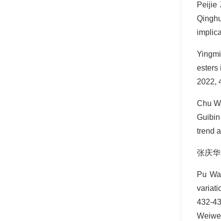
Peijie
Qinghu
implic
Yingmi
esters 
2022, 
Chu Wa
Guibin
trend 
张庆华,
Pu Wan
variat
432-43
Weiwen