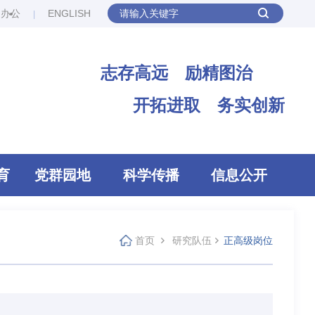
网办公
ENGLISH
志存高远 励精图治
开拓进取 务实创新
育
党群园地
科学传播
信息公开
首页
研究队伍
正高级岗位