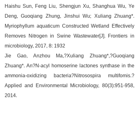
Haishu Sun, Feng Liu, Shengjun Xu, Shanghua Wu, Ye
Deng, Guoqiang Zhung, Jinshui Wu; Xuliang Zhuang*.
Myriophyllum aquaticum Constructed Wetland Effectively
Removes Nitrogen in Swine Wastewater[J]. Frontiers in
microbiology, 2017, 8: 1932
Jie Gao, Anzhou Ma,?Xuliang Zhuang*,?Guoqiang
Zhuang*. An?N-acyl homoserine lactones synthase in the
ammonia-oxidizing bacteria?Nitrosospira multifomis.?
Applied and Environmental Microbiology, 80(3):951-958,
2014.