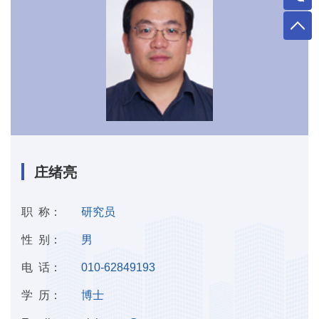
庄绪亮
职 称：
研究员
性 别：
男
电 话：
010-62849193
学 历：
博士