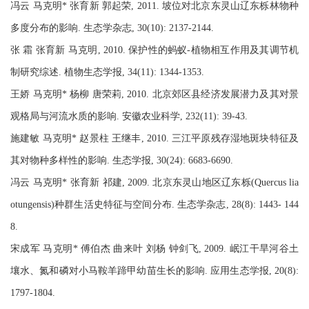
冯云 马克明* 张育新 郭起荣, 2011. 坡位对北京东灵山辽东栎林物种
多度分布的影响. 生态学杂志, 30(10): 2137-2144.
张 霜 张育新 马克明, 2010. 保护性的蚂蚁-植物相互作用及其调节机
制研究综述. 植物生态学报, 34(11): 1344-1353.
王娇 马克明* 杨柳 唐荣莉, 2010. 北京郊区县经济发展潜力及其对景
观格局与河流水质的影响. 安徽农业科学, 232(11): 39-43.
施建敏 马克明* 赵景柱 王继丰, 2010. 三江平原残存湿地斑块特征及
其对物种多样性的影响. 生态学报, 30(24): 6683-6690.
冯云 马克明* 张育新 祁建, 2009. 北京东灵山地区辽东栎(Quercus lia
otungensis)种群生活史特征与空间分布. 生态学杂志, 28(8): 1443- 144
8.
宋成军 马克明* 傅伯杰 曲来叶 刘杨 钟剑飞, 2009. 岷江干旱河谷土
壤水、氮和磷对小马鞍羊蹄甲幼苗生长的影响. 应用生态学报, 20(8):
1797-1804.