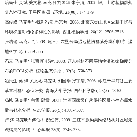
冶民生 吴斌 关文彬 马克明 刘国华 张宇清, 2009. 岷江上游植物群落
复杂性研究. 干旱区资源与环境, 23(08): 174-179.
高俊峰 马克明* 祁建 冯云 冯宗炜, 2008. 北京东灵山地区农耕干扰与
环境梯度对植物多样性的影响. 西北植物学报, 28(12): 2506-2513.
张洁瑜 马克明*, 2008. 建三江农垦分局湿地植物群落分类和排序. 湿
地科学 6(3): 359-365.
冯云 马克明* 张育新 祁建, 2008. 辽东栎林不同层植物沿海拔梯度分
布的DCCA分析. 植物生态学报，32(3): 568-573.
冶民生 吴 斌 关文彬 马克明 刘国华 张宇清, 2008. 岷江干旱河谷主要
草本种群生态位研究. 青海大学学报( 自然科学版), 26(5): 48-53.
杨柳 马克明* 白雪 郭雷, 2008. 洪河国家级自然保护区最小生态需水
量与补水分析. 生态学报, 28(9): 4501-4507.
卢 涛 马克明* 傅伯杰 倪红伟, 2008. 三江平原沟渠网络结构对区域景
观格局的影响. 生态学报 28(6): 2746-2752.