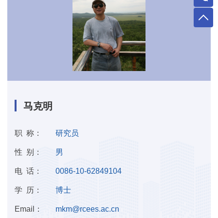
马克明
职 称：
研究员
性 别：
男
电 话：
0086-10-62849104
学 历：
博士
Email：
mkm@rcees.ac.cn