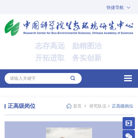
快捷导航
中国科学院
ARP
邮箱
内网办公
志存高远 励精图治
ENGLISH
开拓进取 务实创新
正高级岗位
首页
研究队伍
正高级岗位