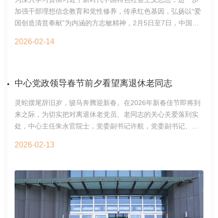
路径等深入交流，提出了具有建设性的意见建议。许航在总结
组织支部活动中进一步体现组织的温暖与关怀；四是树立底线
加强干部理想信念教育和党性修养，传承红色基因，弘扬以“爱
中强调，国际合作要与科研业务深度融合，相互促进，要立足
思维意识，切实加强保密安全教育，将保密要求和常识落实到
国创造清贫奉献”为内涵的方志敏精神，2月5日至7日，中国科
长远加强前瞻布局，聚焦重点提高谋划站位，注重协同促进凝
科研工作的每一个环节，不断提升保密防范能力，筑牢安全防
学院京区党建协作四片方志敏精神学习培训班在江西方志敏干
聚合力，用好资源提升工作效能，切实为建设国际一流研究机
线。会议现场研究生党总支2026年3月18日
2026-02-14
部学院举办。生态环境研究中心（以下简称中心）作为协作四
构提供战略支撑。国际合作处2026年3月18日
片片长单位牵头协调组织本次培训，中心党委副书记许航，党
委副书记、纪委书记占剑与片区各单位党委、纪委负责人及党
务、纪监审干部等20人参加此次培训。开班式上，江西方志敏
中心党政领导春节前夕看望离退休老同志
干部学院副院长周国弋致欢迎辞，对方志敏干部学院的办学理
灵蛇摆尾辞旧岁，骏马奔腾迎新春。在2026年新春佳节即将到
念、师资队伍、教学建设等方面作了整体介绍，并为培训班授
来之际，为切实把对离退休老党员、老同志的关心关爱落到实
班旗。占剑作开班动员讲话，与全体学员集中学习了党的二十
处，中心主任朱永官院士，党委副书记许航，党委副书记、纪
届四中全会精神、习近平总书记在二十届中央纪委五次全会上
委书记占剑代表领导班子成员分组走访慰问了离退休老党员、
的重要讲话精神，并对中国科学院2026年度工作会议精神进行
2026-02-13
老干部和生活困难老同志，为他们送去组织的温暖和新春的祝
了学习研讨。此次培训采取了专题教学、现场教学、微党课、
福。每到一处，领导班子成员与老同志们促膝长谈，关切询问
访谈教学等多种形式，引导参训学员深入感悟方志敏等革命先
他们的生活起居、健康状况和实际困难。同时，向老同志们介
辈的崇高信仰与忠诚品格。专题教学环节中，中共江西省委党
绍了中心2025年各项事业取得的新进展以及2026年的工作思
校教授江泰然作了《坚持不懈用习近平新时代中国特色社会主
路。过去一年，中心迎来建所50周年重要节点，圆满完成"“十
义思想凝心铸魂》专题辅导、江西科技师范大学党委副书记刘
四五”"科技创新规划目标任务，稳步推进"十五五"规划编制工
国云作了《方志敏的历史贡献与方志敏精神的时代价值》专题