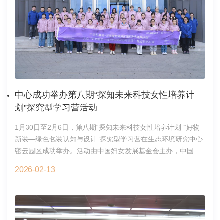
作；全重实验室建设高质量发展，"基础研究十条"落地见效等进
辅导。现场教学环节中，学员们走近茅家岭监狱旧址、方志敏
展。展望2026年，中心将围绕生态文明和美丽中国建设总目
纪念馆等，通过现场微党课《爱国主义精神薪火相传》等学
标，更加积极建议和争取承担国家重大科技任务，加快产出更
习，以沉浸式讲述再现方志敏的精神图谱，让红色基因在历史
具影响力的标志性重大成果，为实现高水平科技自立自强贡献
与现实的对话中赓续传承。访谈教学环节中，通过三位主讲人
更多力量。走访慰问中，领导班子成员诚挚邀请老同志们积极
口述，追忆长征英雄，弘扬长征精神——“斧头将军”黄开湘，激
参与院和中心组织的各项主题活动，通过撰写回忆文章、讲述
励学员赓续长征精神、走好新时代科技报国长征路。本次培训
奋斗故事、提供历史照片等方式，回顾中心从坟头村创业奠基
既有理论深度，又有实践温度，实现了思想淬炼与精神补钙的
到双清路创新发展的峥嵘历程，传承老一辈科学家爱国奉献、
双重目标。学员们一致表示，通过学习进一步筑牢了信仰之
中心成功举办第八期“探知未来科技女性培养计
求真务实的精神品格，激励青年科技工作者接续奋斗、勇攀高
基、补足了精神之钙，回到岗位后将把方志敏的革命精神内化
划”探究型学习营活动
峰。老同志们对此积极响应，纷纷表示虽然离开了工作岗位，
为抢占科技制高点的决心、信心和恒心，奋力投身“十五五”规
但始终心系中心发展，愿为弘扬优良传统、推动生态文明建设
划、重大科技任务攻关及党建与科研深度融合等各项工作中，
1月30日至2月6日，第八期“探知未来科技女性培养计划”“好物
贡献智慧和力量。老干部办公室 离退休党总支2026年2月13日
进一步强化国家战略科技力量主力军组织力战斗力，切实把学
新装—绿色包装认知与设计”探究型学习营在生态环境研究中心
习成效转化为推动研究所改革创新发展的实际行动，为实现高
密云园区成功举办。活动由中国妇女发展基金会主办，中国三
水平科技自立自强、建设科技强国作出新的贡献。党委办公室
星支持，生态环境研究中心承办，区域与城市生态安全全国重
2026年2月14日
2026-02-13
点实验室、环境化学与环境毒理全国重点实验室、《环境工程
学报》编辑部等部门的老师和研究生参与了学生指导工作，中
心综合办公室、基建与后勤处为活动的顺利开展提供了全面保
障。第八期“探知未来科技女性培养计划”吸引了全国1.5万名初