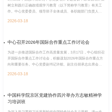
树立和践行正确政绩观学习教育（以下简称学习教育）有关工
求。研究生党总支副书记闵可领学了中国科学院2026年度工作
作。中心党委委员、领导班子全体成员、各职能部门负责人参
会议精神，并组织学习宗教基础知识及相关政策法规。他同时
加会议。会议由中心党委副书记许航主持。会上，许航传达了
强调，要充分发挥各课题组联系人的作用，严格落实春季学期
2026-03-18
党中央关于在全党开展学习教育的有关要求、中国科学院党组
学生思想动态相关工作安排。研究生党总支副书记刘翠茹就上
的相关部署及文件精神。会议审议通过了中心开展树立和践行
一年度研究生党支部、研究生会及各研究生会小组的活动开展
正确政绩观学习教育工作方案和工作台账。会议集体学习了
情况进行了总结汇报，并对本年度品牌活动和研究生会小组工
《习近平关于树立和践行正确政绩观论述摘编》、习近平总书
作的实施推进作详细介绍和计划安排。在交流讨论环节，与会
中心召开2026年国际合作重点工作讨论会
记在党的二十届四中全会、中央经济工作等会议上的重要讲话
人员围绕支部工作安排、研究生会小组活动开展、党费使用规
为进一步推进国际合作工作高质量发展，3月17日，中心组织召
精神，习近平总书记关于科技创新的重要论述和对中国科学院
范、理论学习形式创新、与教职工及辅导员联动机制等方面进
开国际合作重点工作讨论会，积极谋划2026年国际合作重点方
的重要指示批示精神等，进一步强化立党为公、为民造福理
行了深入探讨。张秀丽结合相关问题进行了解答与指导。会议
向和重要任务。中心党委副书记许航、副主任胡承志出席会
念。会议强调，中心全体党员特别是处级以上领导干部要按照
最后，许航结合研究生工作实际提出四项任务：一是树立为民
议。中心实验室及相关职能部门代表参加讨论。会议由国际合
立党为公、为民造福、科学决策、真抓实干的总要求，以“学论
造福的宗旨意识，充分发挥党支部的战斗堡垒作用，引导广大
2026-03-18
作处处长刘娟主持。会上，胡承志首先传达了我院新时期对外
述、强党性、重实干、促攻坚”为主线，深刻领会正确政绩观的
研究生党员将个人科研追求与国家战略需求紧密结合，把论文
科技交流与合作工作总体思路，希望中心在更高起点和水平上
丰富内涵和实践要求，要将学习教育与落实2026年度中国科学
写在祖国大地上，以实际行动践行科学家精神；二是要树立优
推动国际合作实现新突破，为抢占科技制高点提供强大动能。
院工作会议精神、推进中心“十五五”规划编制等工作紧密结合，
良学术作风，严守科研诚信底线，引导党员和群众恪守学术道
刘娟汇报了中心国际合作整体情况及2026年重点工作考虑。与
中国科学院京区党建协作四片举办方志敏精神学
把树立和践行正确政绩观体现在抢占科技制高点核心任务的实
德，自觉抵制学术不端行为，确保论文质量，营造风清气正的
会代表聚焦“网络建设、平台支撑、影响力提升”三个关键维度，
际成效上，切实以推动中心科技创新高质量发展的实绩检验学
习培训班
科研环境；三是树立崇高理想信念，深化“大思政”工作，加强对
分享合作经验，剖析问题挑战，并就构建长效机制、优化实施
习教育成效。党委办公室2026年3月18日
支部同志的关心关爱，发挥表率作用，扎实推进党建工作，在
为深入学习贯彻习近平新时代中国特色社会主义思想，进一步