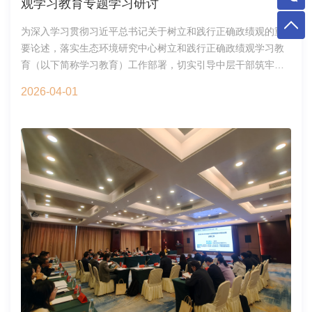
观学习教育专题学习研讨
为深入学习贯彻习近平总书记关于树立和践行正确政绩观的重
要论述，落实生态环境研究中心树立和践行正确政绩观学习教
育（以下简称学习教育）工作部署，切实引导中层干部筑牢思
想根基、校准工作方向，3月24日下午，中心召开中层干部专题
2026-04-01
学习研讨会议。中心各职能部门负责人参加会议。机关党支部
书记曹青主持会议。会上，结合《习近平关于树立和践行正确
政绩观论述摘编》《习近平总书记地方工作期间坚持正确政绩
观生动实践》等学习内容，深刻领会“为民造福是最大政绩”的核
心要义，结合工作实际，精准把握正确政绩观的实践要求。与
会中层干部紧扣主题，围绕工作职责，深入剖析自身在政绩观
认知、工作推进中的努力方向，结合各部门年度工作计划，有
的放矢开展研讨交流，进一步强化部门间协同联动、密切配
合，形成齐抓共管、同向发力的工作格局。会议普遍认为，要
把树立正确政绩观作为重要政治任务，要将学习成果转化为工
作实效，围绕中国科学院2026年工作会议精神、落实中心2026
年工作重点，真抓实干、担当作为，以扎实的工作成效推动中
心工作高质量发展。会议还进行了保密学习和警示教育，聚焦