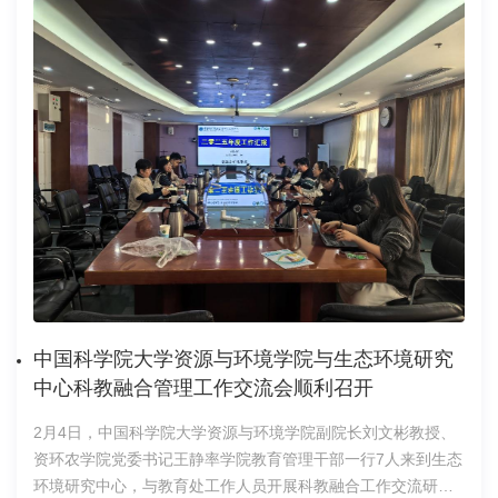
业生、斯里兰卡总统奖获得者JosephTitusCooray回顾了在中心
的学习经历，介绍了自己的研究课题与成果，并分享了跨文化
科研实践中的成长体会。随后的“文化交融·春韵雅集”环节将活
动推向高潮。几位中国学生志愿者现场教学剪纸技艺，留学生
们亲手制作出寓意吉祥的窗花；朱永官院士亲自示范书
写“福”字，带领大家体验中国书法的笔墨意趣。活动现场气氛温
馨热烈，中外师生在动手实践中近距离感受中华传统文化魅
力。本次分享和联欢活动不仅为留学生搭建了展示与交流的桥
梁，更让他们在浓郁的年味中切身感受到中华文化的温度与底
蕴。活动在欢声笑语中传递温暖，成为中心持续深化留学生培
养、建设友爱包容学术家园的温馨缩影。会场照片教育处2026
年2月12日
中国科学院大学资源与环境学院与生态环境研究
中心科教融合管理工作交流会顺利召开
2月4日，中国科学院大学资源与环境学院副院长刘文彬教授、
资环农学院党委书记王静率学院教育管理干部一行7人来到生态
环境研究中心，与教育处工作人员开展科教融合工作交流研