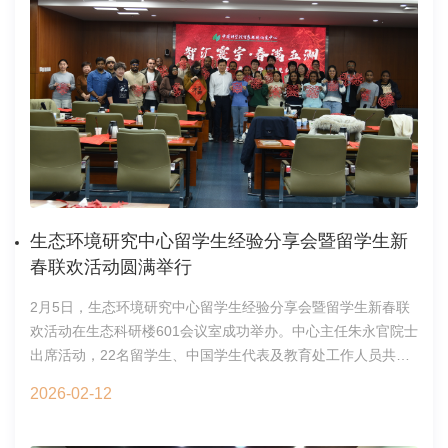
高中女生踊跃报名。经过两轮选拔，最终来自北京、上海、乌
鲁木齐、成都、宁波、万宁等地17所中学的40名女生参与到本
次探究型学习营。学生们学习了绿色包装设计、碳足迹核算、
包装废弃物处理等科普课程，完成了生物基可降解包装材料、
生物基染料等实操实验，走进了中国科学院大学校史馆及中国
科学院与“两弹一星”纪念馆、奥瑞金科技股份有限公司、玛氏全
球食品安全中心、密云区生活垃圾处理厂等地参观学习。同学
们提出了14项创新性方案。自2018年项目启动以来，“探知未
来科技女性培养计划”已成功举办八期，生态环境研究中心作为
公益合作单位深度参与其中。该项目在教育理念、教学方法、
生态环境研究中心留学生经验分享会暨留学生新
命题设置、科学实践等各方面积累了成功经验，是国内公益教
春联欢活动圆满举行
育领域的重要探索，为女性科普教育提供了成功样本。活动着
眼于科技人才培养需求，聚焦可持续发展主题，以科学素养培
2月5日，生态环境研究中心留学生经验分享会暨留学生新春联
养为重点，培养引领未来、自信自强、敢于担当、善于创新的
欢活动在生态科研楼601会议室成功举办。中心主任朱永官院士
科技女性。“探知未来科技女性培养计划”探究学习营活动合影活
出席活动，22名留学生、中国学生代表及教育处工作人员共同
动开营仪式中国科学院与“两弹一星”纪念馆参观生物基材料制备
参与了活动。活动伊始，朱永官院士致欢迎辞，向留学生们送
实验碳足迹核算实操废弃物再用创意工坊成果展示区域与城市
2026-02-12
上新春祝福，并对中心与斯里兰卡等国的科研合作和人才培养
生态安全全国重点实验室综合办公室基建与后勤处2026年2月
成果给予高度评价。在学术分享环节，中心2020届斯里兰卡毕
13日