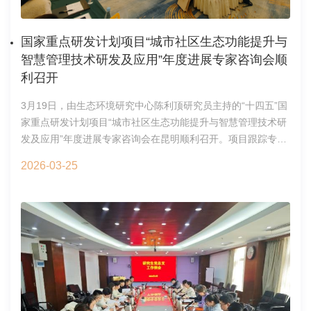
院决策部署落实情况，对中心重点任务进展进行了监督检查，
并对有关工作进行了部署。党委办公室机关党支部2026年4月1
日
国家重点研发计划项目“城市社区生态功能提升与
智慧管理技术研发及应用”年度进展专家咨询会顺
利召开
3月19日，由生态环境研究中心陈利顶研究员主持的“十四五”国
家重点研发计划项目“城市社区生态功能提升与智慧管理技术研
发及应用”年度进展专家咨询会在昆明顺利召开。项目跟踪专家
中国环境科学研究院舒俭民研究员、中国科学院亚热带农业生
2026-03-25
态研究所王克林研究员，和项目特邀专家中国科学院地理科学
与资源研究所于贵瑞院士、昆明植物所孙航院士、生态环境研
究中心欧阳志云研究员、沈阳应用生态研究所何兴元研究员、
地理科学与资源研究所李秀彬研究员，南京大学孙书存教授莅
临现场指导。中国21世纪议程管理中心生态环境处副处长刘荣
霞应邀代表专项办出席本次会议，云南大学副校长段兴武出席
会议并致辞。课题负责人及科研骨干等40余人全程参加会议。
会议开幕式上，项目首席科学家陈利顶研究员介绍了出席本次
会议的专家领导，并对大家的到来表示衷心的感谢和热烈的欢