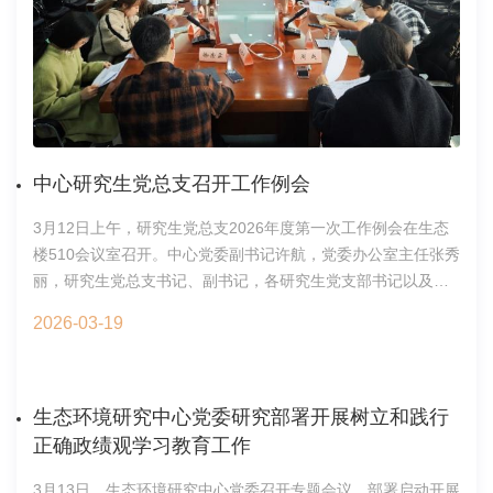
迎！刘荣霞介绍了重点专项实施情况、项目执行过程中的管理
与验收要求。之后，在于贵瑞院士的主持下，首席科学家陈利
顶研究员向与会专家汇报了项目总体进展，各课题负责人依次
汇报了课题年度工作进展和未来工作安排。由生态环境研究中
心孙然好研究员主持的第1课题“城市社区格局、过程及其生态
服务功能耦合机理”获得了与会专家的积极评价和肯定。专家组
对项目聚焦城市社区生态问题、融合AI技术开展热岛、内涝、
中心研究生党总支召开工作例会
花粉等研究，以及在社区景观参数获取、物种识别等方面取得
3月12日上午，研究生党总支2026年度第一次工作例会在生态
的突出进展给予了高度评价。同时指出，为了做好项目收尾和
楼510会议室召开。中心党委副书记许航，党委办公室主任张秀
验收工作，需要进一步加强技术集成和成果凝练，特别在核心
丽，研究生党总支书记、副书记，各研究生党支部书记以及研
概念界定、技术落地参数化、成果第三方评价与鉴定等方面提
究生会主席团成员参加会议。会议由研究生党总支书记连静主
出了针对性的建议。最后，项目首席科学家陈利顶表示，将组
2026-03-19
持。许航传达了党中央和中国科学院党组关于开展树立和践行
织项目骨干认真学习和消化专家领导提出的意见建议，针对项
正确政绩观学习教育的相关部署，要求全体研究生党员深刻领
目存在的问题进行认真整改，强化技术集成和成果凝练，为迎
会正确政绩观的科学内涵和实践路径，增强服务国家战略、勇
接即将到来的项目验收做好充分准备。会议现场区域与城市生
担科技使命的思想自觉和行动自觉。连静传达了中国科学院大
态安全全国重点实验室2026年3月25日
生态环境研究中心党委研究部署开展树立和践行
学思想政治工作会议精神。她带领与会人员共同学习了中国科
正确政绩观学习教育工作
学院关于深化新时期科教融合工作的决策部署、思政教育调研
3月13日，生态环境研究中心党委召开专题会议，部署启动开展
报告中反映出的相关问题，以及研究生培养质量监管的相关要