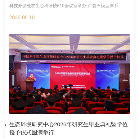
科技开发处在生态科研楼610会议室举办了“磐石模型体系--赋
的“同一健康”理念，深刻契合人与自然和谐共生的核心要义。这
能科学研究”专题报告会，吸引了超过60位老师和同学到场参
一理念为我们构建起经济发展与自然资源高效利用协同并进的
2026-06-10
与。会议特邀中国科学院自动化研究所研究员、博士生导
科学框架，促进了人类文明和社会繁荣。这也让本书的出版具
师、“AI+科学”研究部常务副主任、磐石•科学基础大模型研发负
有重要的价值和意义，值得庆贺。世界土壤学大会有百年历
责人李林静研究员作主题报告。报告会由科技开发处处长张洪
史，首次在中国举办，意义非凡。作为中国科研工作者，朱院
主持并致开场词。他重点介绍了生态环境研究中心在“人工智能
士表示很荣幸可以为这一伟大时刻出一份力，在大会现场发布
驱动科学研究”（AI4S）方向的发展现状与阶段性成果。他表
此书。略有遗憾的是，这本书仅推出中文版本。但借此机会，
示，中心正积极布局AI与生态环境学科的交叉融合，希望通过
将此次大会作为中国土壤科学研究的全新起点，他作出承诺：
引入磐石科学基础大模型，加速科研范式的转型升级。主题报
后续将牵头组织国际土壤科学前沿学术研讨会，汇聚全球土壤
告环节，李林静研究员系统介绍了磐石模型体系的研发背景、
科学领域的前沿智慧，编撰出版英文专著，并将于下一届世界
技术方案及在多个科研场景中的落地应用成果。他指出，磐石
土壤学大会正式发布。在致辞最后，朱院士对本书的出版方浙
模型不仅聚焦通用科学智能能力的构建，更注重与具体科研流
江大学出版社的专业付出予以高度肯定并热忱期待深度合作，
程的深度耦合，通过标准化接口与灵活适配能力，助力科研人
对出席本次发布仪式的各位专家学者表示感谢。发布现场氛围
员提升问题定义、方案设计、模拟计算与知识归纳的整体效
热烈、学术氛围浓厚，除重磅的新书发布仪式外，配套推出的
率。与会人员围绕磐石模型在生态环境领域的适配路径、多源
新书推荐集赞分享活动引得现场参会人员踊跃参与、积极互
数据融合难点、模型可解释性需求，以及共建领域知识库等方
动，成为本次新书发布的暖心亮点与人气热点。活动期间，参
生态环境研究中心2026年研究生毕业典礼暨学位
面，与报告人进行了深入交流。李林静研究员结合磐石模型的
会专家、青年学子及行业从业者纷纷转发新书推荐至朋友圈，
授予仪式圆满举行
架构设计与实际案例，逐一回应了大家的问题，并分享了未来
以集赞分享的方式推荐《土壤科学前沿》，助力优质学术著作