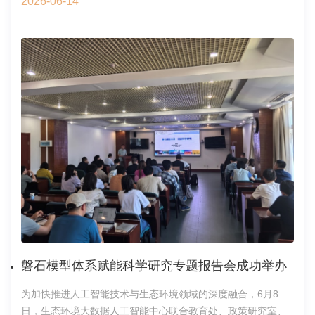
2026-06-14
的融合，分生物与健康、肥力与可持续利用和污染及交叉创新
三个专题探讨了新时期土壤科学研究的前沿问题，为新时期土
壤科学研究与创新应用提供关键指引。世界土壤学大会有着土
壤科学界“奥林匹克”的美誉，汇聚了全球土壤科学领域顶尖专家
学者、科研人员与行业精英，聚焦土壤健康、生态保护与修
复、土壤可持续发展等核心议题，开展多维度、深层次的学术
交流与研讨，是展示全球土壤科学最新研究成果、推动学科交
叉融合、促进国际学术合作的重要平台。《土壤科学前沿》新
书择机在大会发布，既是对当下土壤科学研究成果的系统总
结，也是面向未来学科创新发展的重磅献礼。大会4号展厅，中
国科学院生态环境研究中心张莘研究员主持了发布活动，朱永
官院士和浙江大学出版社原总编徐有智先生共同为新书揭幕。
活动现场，朱永官院士围绕书籍创作初衷、核心内容及未来发
展愿景，分享了独到的见解。在国家自然科学基金委员会的资
助下，中国顶尖土壤科学家们齐聚2025年“土壤科学前沿论
坛”，深入研讨新时代土壤科学研究的挑战与机遇，而这本书正
磐石模型体系赋能科学研究专题报告会成功举办
是这场深刻思辨的凝练总结。当前，全球正面临着气候变化、
为加快推进人工智能技术与生态环境领域的深度融合，6月8
生物多样性丧失和环境污染三大难题，而土壤作为地球生态系
日，生态环境大数据人工智能中心联合教育处、政策研究室、
统的重要组成部分，正是破解诸多生态危机的关键。书中倡导