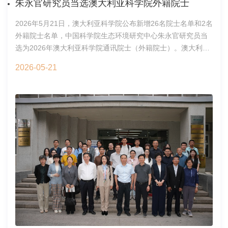
朱永官研究员当选澳大利亚科学院外籍院士
工具性学科，逐步成长为支撑科技进步和产业发展的关键力
踏实奔赴前路；同时叮嘱学子闯荡途中勿忘师友、坚守本心，
量。面对国家高度重视基础研究的时代需求，质谱学科迎来了
家庭永远是毕业生最坚实的依靠与温暖港湾。随后，许航书记
2026年5月21日，澳大利亚科学院公布新增26名院士名单和2名
重要发展机遇，需进一步打通“基础研究—技术创新—成果转化
宣读2026年度优秀毕业生表彰名单，朱永官院士为获评优秀的
外籍院士名单，中国科学院生态环境研究中心朱永官研究员当
—产业应用”的全链条，要特别重视质谱仪器研制，更好地服务
毕业生颁发荣誉证书，表彰学子在校期间在科研、学业上取得
选为2026年澳大利亚科学院通讯院士（外籍院士）。澳大利亚
于生命科学、环境毒理、精准医疗、食品安全等国家重大需
的优异成果。中心副主任宋茂勇研究员、胡承志研究员先后宣
科学院成立于1954年，是由政府资助的独立咨询机构，主要职
求。国家基金委化学部庄乾坤教授与加拿大皇家科学院院士厉
读2026届博士毕业生、硕士毕业生完整名单。在全场瞩目下，
2026-05-21
责是鉴定科研成果、为政府科技政策提供咨询、进行国际交
良也分别致辞，高度评价了我国质谱科学的跨越式提升。江桂
中心领导与导师代表依次为全体毕业生拨穗正冠，流苏轻扬，
流、支持科技教育和科普活动。根据其章程，通讯院士必须是
斌院士致开幕辞并宣布大会开幕大会执行主席汪海林研究员主
标志着学子正式圆满完成学业，获得学位。拨穗仪式结束后，
生活在澳大利亚以外，已经取得国际公认科学成就并与澳大利
持开幕式庄乾坤教授、加拿大皇家科学院厉良院士致辞在王春
毕业生代表登台献上合唱表演，用悠扬的歌声诉说同窗的情谊
亚科技界有密切联系的科学家，每年当选的通讯院士不超过两
霞研究员、刘虎威教授主持的大会报告中，张玉奎院士系统阐
与离别的不舍，饱含对中心的眷恋、对未来的期许。仪式尾
名。2026年，28位新入选科学院的成员涵盖了基础发现、转化
述了新型色谱分离介质的研究进展；王中林院士分享了从纳米
声，许航书记宣布2026年研究生毕业典礼圆满落幕。全体师生
研究以及澳大利亚科学的商业应用。人事处2026年5月21日
发电机到质谱仪与接触电致催化的创新机制。在张新荣教授、
移步楼前集体合影，定格珍贵的毕业瞬间。毕业从不是青春旅
江云宝教授和栾天罡教授主持的大会报告中，俄罗斯科学院
途的终点，而是迈向更广阔天地的全新起点，岁月骊歌启程新
EvgenyN.Nikolaev院士探讨了分析型高分辨质谱的新理念；李
途，祝愿2026届全体毕业生前路坦荡、万事顺遂，带着中心全
景虹院士高屋建瓴地阐述了化学测量学“十五五”战略发展规划；
体师长的殷殷祝福扬帆起航。无论身在何方，生态环境研究中
美国印第安纳大学MartinF.Jarrold教授则展示了电荷检测质谱
心永远是毕业生温暖的精神港湾，欢迎各位学子常回中心相
在病毒与疫苗领域的精准表征能力。张玉奎院士、王中林院
聚！教育处2026年6月8日
士、俄罗斯科学院EvgenyN.Nikolaev院士、李景虹院士、
MartinF.Jarrold教授作大会主题报告俄罗斯科学院