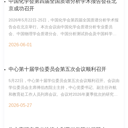
中国化学会第四届全国质谱分析学术报告会在北
体悟平凡生活的温暖，怀揣勇气与智慧踏浪前行。最后，他祝
福毕业生们既有翻越山岭的勇气，也有安于流年的智慧。张伟
京成功召开
灿代表全体毕业生发言。他诚挚地感谢中心搭建的优质科研平
2026年5月22日-25日，中国化学会第四届全国质谱分析学术报
台、各位导师的悉心教导，也感恩后勤教职工、同窗亲友的一
告会在北京举行。本次会议由中国化学会质谱分析专业委员
路相助；他表示，求学岁月沉淀了务实钻研的治学品格，全体
会、中国物理学会质谱分会、中国分析测试协会及中国科学院
学子将恪守“志存高远、励精图治、开拓进取、务实创新”的所
生态环境研究中心环境化学与环境毒理全国重点实验室联合主
训，牢记守护绿水青山的行业使命；他深知，毕业是全新征程
2026-06-01
办。大会以“质谱驱动跨学科研究新前沿”为主题，汇聚了超
的开端，未来无论深耕科研或是扎根一线，都将坚守初心、脚
2000名国内外顶尖专家、青年学者及行业代表。出席本次大会
踏实地，立足岗位履职尽责，以所学回馈行业与时代。Dasuni
的嘉宾有：中国科学院大连化学物理研究所张玉奎院士，中国
代表留学生发言。她以“水”为喻，回顾自己来华求学之路，感恩
科学院北京纳米能源与系统研究所王中林院士，俄罗斯科学院
中心第十届学位委员会第五次会议顺利召开
中国开放、包容的育人环境与中心完善的科研平台，感恩导师
EvgenyNikolaevichNikolaev院士，清华大学李景虹院士，加拿
如渠岸引路、悉心指导，也感恩同窗相助、携手攻坚克难。她
5月22日，中心第十届学位委员会第五次会议顺利召开。会议由
大皇家科学院厉良院士，美国印第安纳大学MartinF.Jarrold教
表示，在中国收获学识、友谊与珍贵的回忆，未来将怀揣所学
学位委员会主席傅伯杰院士主持，中心党委书记、副主任许航
授，以及国家基金委化学部庄乾坤教授、王春霞教授和中国科
与在华情谊，当好国际学术交流的纽带，吸引更多海外学子来
和教育处工作人员列席会议。会议对2026年夏季批次的研究生
学院生态环境研究中心江桂斌院士等。开幕式合影大会开幕式
华研学，以自身力量，推动全球生态环境领域研究的互通共
学位申请进行了审议和无记名投票；会议审议了新增硕士生导
由本次大会执行主席、重点实验室汪海林研究员主持。大会主
建。李元春先生作为毕业生家属代表发言。他代表全体家长祝
2026-05-27
师、博士生导师资格，审议通过了2026年度导师名单；会议审
席、中国科学院生态环境研究中心江桂斌院士致开幕辞并宣布
贺本届学子顺利毕业，细数孩子潜心科研、日夜攻坚的求学点
核了新增行业导师资格和新增行业导师备选名单。教育处
大会开幕。江桂斌院士在致辞中深情回顾了中国化学会质谱分
滴，由衷感谢中心搭建的优质科研平台、导师的一路托举。结
2026年5月27日
析专业委员会十多年来的发展历程。他指出，质谱已从早期的
合亲身所见，他勉励毕业生们扛起生态环保使命，心怀赤诚，