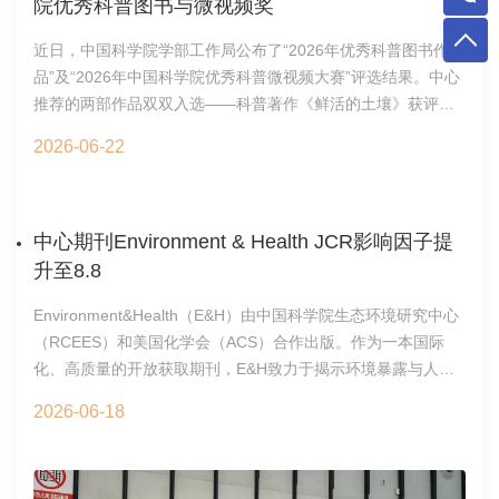
院优秀科普图书与微视频奖
近日，中国科学院学部工作局公布了“2026年优秀科普图书作
品”及“2026年中国科学院优秀科普微视频大赛”评选结果。中心
推荐的两部作品双双入选——科普著作《鲜活的土壤》获评优
秀科普图书，微视频《京西生态治愈之旅》获评优秀科普微视
2026-06-22
频。其中，《鲜活的土壤》还将由中国科学院推荐参评2026年
全国优秀科普图书作品。《鲜活的土壤》由中心朱永官院士联
合陈正、陈能场、杨顺华等学者共同撰写。全书系统阐述了土
壤的形成演化、分类体系与生态功能，深入探讨土壤与生态环
中心期刊Environment & Health JCR影响因子提
境保护、人类健康及可持续发展的内在关联，并生动揭示了土
升至8.8
壤在人类文明演进中不可替代的基础性作用。作品兼具科学性
Environment&Health（E&H）由中国科学院生态环境研究中心
与可读性，是面向大众传播土壤学知识的重要科普力作。《京
（RCEES）和美国化学会（ACS）合作出版。作为一本国际
西生态治愈之旅》由中心王辰星副研究员等科研人员制作完
化、高质量的开放获取期刊，E&H致力于揭示环境暴露与人类
成。该微视频以北京市首都西部生态屏障区山水林田湖草沙一
健康之间的关系，探索潜在的公共卫生影响，为可持续发展和
体化保护和修复工程为现实背景，采用动画形式，生动记录了
2026-06-18
建立更健康的世界构建一个高水平国际学术交流平台。期刊聚
京西生态治理的理念演进、实施策略与阶段成果，将复杂的生
焦不断变化的有害环境因素对人类健康的影响，重点报道具有
态修复工程转化为通俗易懂的视觉语言，取得了良好的传播效
重要意义的高水平原创研究，以及与环境和健康政策相关的创
果。此次获奖是对中心科学传播工作的肯定与激励。未来，中