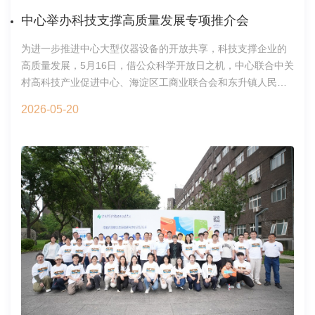
EvgenyN.Nikolaev院士获得大会颁发的质谱杰出成就证书大会
中心举办科技支撑高质量发展专项推介会
共设立的29个专题分会场，全面覆盖了质谱仪器、生命组学、
临床医学、食品药品及环境健康等核心领域；请360余位特邀专
为进一步推进中心大型仪器设备的开放共享，科技支撑企业的
家领衔发声，呈现了686场精彩纷呈的学术报告。部分分会场合
高质量发展，5月16日，借公众科学开放日之机，中心联合中关
影环境化学与环境毒理全国重点实验室作为主办单位之一，为
村高科技产业促进中心、海淀区工商业联合会和东升镇人民政
大会顺利召开提供了有力支持。会议期间，实验室共有246位职
府主办了“赴科学之约，赋未来之翼”中国科学院生态环境研究中
2026-05-20
工与学生参会。在学术交流方面，共有5人参与分会工作，24人
心科技支撑高质量发展专项推介会。海淀区工商业联合会党组
作口头报告，展示墙报18个。在会务保障方面，97名学生志愿
书记何建吾，东升镇党委书记辛果、镇长夏卓姝，中关村高科
者为大会的顺利运转提供了热情周到的服务。志愿者合影闭幕
技产业促进中心张瑶，生态环境研究中心党委副书记占剑等主
阶段的大会报告由庄乾坤教授与林金明教授共同主持。中国科
办方领导出席活动。全国工商联人才中心副主任高波、全国城
学院武汉物理与数学研究所刘买利院士与崂山实验室唐波院士
市基础设施商会刘惜瑶及三峡集团、中节能等近30家企业代表
分别作了大会报告，就“细胞分子的原位谱学表征”以及“活性氧
也应邀参会。中心相关职能部门负责人也参加了此次会议，会
成像探针与检测仪器研制”进行了深度剖析与展望。刘买利院
议由中心科技开发处处长张洪主持。会议现场推介会上，科技
士、唐波院士作闭幕式大会主题报告随后进行的大会“前沿发展
开发处首先从中心分析测试能力、开放共享机制及科技成果等
报告”专场由陈建民教授与白玉教授主持。该环节汇聚了多个领
三个方面做了系统性的介绍，中关村高科技产业促进中心张瑶
域的前沿进展。宁波东方理工大学蔡宗苇教授、军事科学院军
老师进一步就首都科技条件平台和科技创新券政策做了宣讲。
事医学研究院谢剑炜研究员、海南大学聂宗秀研究员、中国科
随后中心重点推介了“反渗透系统的高效药剂与材料”、“新一代
学院大连化学物理研究所张丽华研究员，环境化学与环境毒理
CRISPR分子诊断技术创新与产业化”和“从根际到叶际：微生物
全国重点实验室阮挺研究员分别围绕质谱成像分析、公共安全