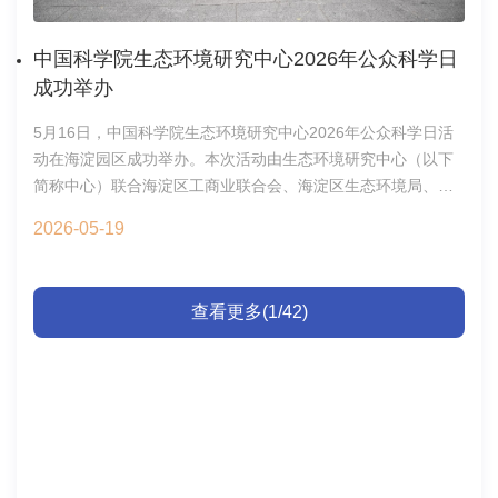
赋能绿色农业与土壤健康”三项成果，并与参会人员的进行了热
化学测量学、质谱仪器研发、蛋白质组学前沿技术及暴露组学
烈讨论。科技创新券政策及成果推介高波在发言中指出，全国
研究等作了精彩综述。蔡宗苇教授、谢剑炜研究员、聂宗秀研
中国科学院生态环境研究中心2026年公众科学日
工商联服务全国超过5000万家民营企业，解决企业的科技需求
究员、张丽华研究员和阮挺研究员作前沿发展报告大会闭幕式
成功举办
也是全国工商联的主要责任，下一步将发挥好全国工商联的平
由执行主席汪海林研究员主持。为进一步激发青年科研人员的
台作用，做好企业与中心供需对接；何建吾对中心的科技成果
创新热情，大会在闭幕式上宣读了本届会议遴选出的“优秀墙
5月16日，中国科学院生态环境研究中心2026年公众科学日活
和服务能力给予了高度赞赏，希望尽快组织一次海淀工商联企
报”与“优秀报告”名单，以此鼓励在质谱分析领域展现出卓越学
动在海淀园区成功举办。本次活动由生态环境研究中心（以下
业走进生态环境中心，精准交流；辛果希望中心能够推荐优秀
术潜力和创新能力的青年学者与研究生。汪海林研究员在闭幕
简称中心）联合海淀区工商业联合会、海淀区生态环境局、学
的科技成果参加“东升杯”的赛事，落地东升，东升镇将在资金、
辞中，对各主办单位、协办企业及全体参会代表的大力支持表
院路街道、东升镇共同主办，共吸引700余名公众参与。此次活
场地等方面给予政策支持，并与中心建立全面合作关系。占剑
2026-05-19
示衷心感谢。本届大会的圆满落幕，不仅有力推动了国内外质
动以党建为引领，以科普为纽带，旨在围绕生态环境这一主
表示，中心拥有生态环境领域强大的科技创新能力和丰富的科
谱及相关领域的学术交流与合作，更为服务国家重大战略需
题，搭建起生态环境研究中心、地方政府、行业企业、街道社
研资源条件，希望通过党建引领，加强与工商联和属地政府的
求、实现高水平科技自立自强注入了强劲的新动能。环境化学
区共建共享的科技成果转化、科学普及交流平台。开幕式上，
合作，携手行业龙头企业，积极推动科技创新与产业创新的深
查看更多(1/42)
与环境毒理全国重点实验室2026年6月1日
中国工程院院士、生态环境研究中心研究员、城市环境研究所
度融合，大力培育新质生产力，为落实创新驱动发展战略提供
所长贺泓受邀作专场科普报告。全国工商联人才中心副主任高
强有力的科技支撑。此次推介会为中心与行业的沟通搭建了有
波、海淀区工商业联合会党组书记、常务副主席何建吾，海淀
效平台。中心将持续深化大型仪器开放共享，推进科技成果转
区生态环境局党组书记、局长胡玉国，学院路街道党工委书记
移转化，为中心抢占科技制高点提供助力。会议合影科技开发
康云，东升镇党委书记辛果，镇党委副书记、镇长夏卓姝，生
处、综合办公室、人事处2026年5月20日
态环境研究中心党委副书记、纪委书记占剑等出席活动。开幕
式由中心党办主任、综合办主任张秀丽主持。占剑在欢迎辞中