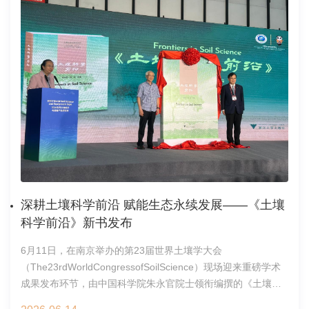
新理念。2026年6月17日，科睿唯安(ClarivateAnalytics)2026
心将持续加大对科普创作的支持力度，拓展多元化传播渠道，
年度《期刊引证报告（JCR）》正式发布！
为科研人员开展高质量科学传播搭建更广阔的平台，推动更多
Environment&Health影响因子8.8，较2025年提升40%。E&H
优秀科技成果惠及社会公众。综合办公室2026年6月22日
在JCR两个学科继续保持Q1：在
ENVIRONMENTALSCIENCES学科位于41/395（前11%）；在
PUBLIC,ENVIRONMENTAL&OCCUPATIONALHEALTH学科位
于18/443（前4%）。期刊网址：
https://pubs.acs.org/EnvHealth文献信息中心2026年6月18日
深耕土壤科学前沿 赋能生态永续发展——《土壤
科学前沿》新书发布
6月11日，在南京举办的第23届世界土壤学大会
（The23rdWorldCongressofSoilScience）现场迎来重磅学术
成果发布环节，由中国科学院朱永官院士领衔编撰的《土壤科
学前沿》正式对外发布。本书围绕学科核心痛点与颠覆性技术