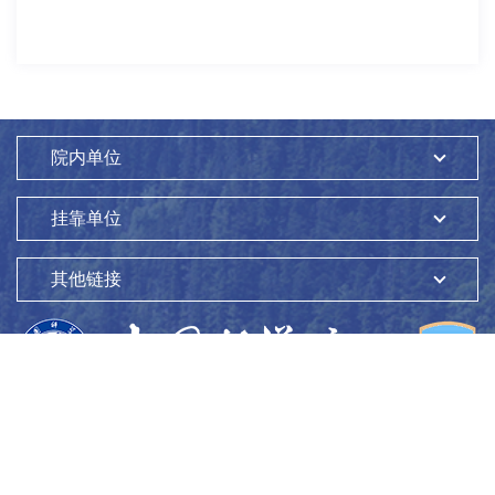
向各界朋友以及海淀区政府、辖区行政部门长期以来的支持表
示感谢。他指出，中心高度重视科学传播工作，愿继续深化各
方合作，共同提升社会科学公益活动的价值。同时，中心将持
续推动区域科技创新与产业创新深度融合，为海淀区建设具有
国际影响力的科技创新中心贡献国家战略科技力量。胡玉国在
致辞中强调，环境保护工作应实现科技创新与绿色发展的深度
院内单位
融合。他对中心长期以来的支持表示感谢，并表示愿与中心在
科研项目领域开展多维度合作。夏卓姝回顾了中心与东升镇同
挂靠单位
心协力、共筑科创与绿色生态屏障的历程，希望未来能组织更
多科普活动，为公众传播科学知识。贺泓院士做科普报告生态
环境研究中心党办主任、综合办主任张秀丽主持开幕式生态环
其他链接
境研究中心党委副书记占剑致辞海淀区生态环境局党组书记、
局长胡玉国致辞东升镇党委副书记、镇长夏卓姝致辞贺泓院士
以《基于自然解决方案的“自净城市”》为题，用通俗易懂的语言
讲解了大气污染治理的前沿理念，对于大气污染的成因、治理
方法等与现场观众进行了分析，并对我国大气污染的治理结果
版权所有：
中国科学院生态环境研究中心
给予了积极的肯定。现场观众积极提问，围绕大气环境及生态
Copyright ©1997-
2026
问题与贺泓院士深入交流。整场报告精彩纷呈，赢得阵阵掌
地址：
北京市海淀区双清路18号
100085
声。现场观众提问活动当天，中心向公众开放了二恶英实验