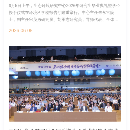
AI4S发展的前沿思考，现场互动频繁、气氛活跃。本次报告会
广泛传播。仪式尾声，活动迎来高潮，朱永官院士现场为本书
6月5日上午，生态环境研究中心2026年研究生毕业典礼暨学位
的成功举办，进一步深化了中心师生对人工智能驱动科研范式
编委成员、参与活动的青年学者等亲笔签字赠书、题写寄语。
授予仪式在环境科学楼报告厅隆重举行。中心主任朱永官院
变革的理解，也为中心后续推动跨学科合作、布局智能科研平
这本专属签名书籍作为珍贵的学术纪念，既是对深耕土壤科学
士，副主任宋茂勇研究员、胡承志研究员，导师代表、全体毕
台建设奠定了良好基础。生态环境大数据人工智能中心将持续
研究的鼓励与鞭策，也让大家更加坚定了扎根学科前沿、深耕
业生及部分毕业生家属齐聚现场，共同见证2026届208名博士
探索AI赋能生态环境科技创新的新路径、新模式，为中心加快
科研实践的初心。与会专家学者对《土壤科学前沿》的发布给
2026-06-08
和硕士学子圆满毕业、整装启航的重要时刻，本次典礼由中心
抢占生态环境科技制高点、全面实施中心“十五五”发展规划提供
予高度评价。大家一致认为，该书可帮助土壤科学工作者打破
党委书记、副主任许航主持。典礼在庄严雄壮的国歌声中正式
有力保障。科技开发处处长张洪作开场致辞李林静研究员作主
科学壁垒并激发其创新激情，推动我国土壤科学高质量发展，
启幕，全场人员齐唱国歌，在昂扬的氛围中拉开毕业盛典的序
题报告政策研究室主任罗莎主持交流讨论环节提问互动现场会
以前沿土壤科学研究赋能生态文明建设、筑牢粮食安全底线、
幕。中心主任朱永官院士率先登台致辞，他代表中心向顺利完
后继续交流讨论生态环境大数据人工智能中心2026年6月10日
助力人与自然和谐共生的现代化建设。土壤环境科学与技术实
成学业的全体毕业生致以诚挚的祝贺。朱院士分别从“过去、当
验室2026年6月14日
下、未来”三个方面娓娓寄语，鼓励学子们做到勤勉笃学，紧紧
拥抱所处的崭新时代，坚持拼搏进取；主动跳出舒适圈，勇于
探索人生无限可能、敢于尝试全新的挑战；在持续精进中雕琢
自我，落笔书写独属于自己的精彩人生篇章。刘刚研究员代表
中心全体导师送上毕业寄语。他以三句感言寄语毕业生，“学业
至此毕，一鸣从此始”祝愿大家顺利毕业，从此在新的旷野里施
展抱负、活出自我；“放手任君闯天地，行事莫负师门名”，向毕
业生们寄托师长信任，勉励学子大胆闯荡、坚守本心；“人生不
止高远，还有宝贵的平凡”，叮嘱大家既要奋力奔赴理想，也要