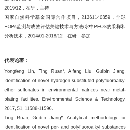
2019/12，在研，主持
国家自然科学基金国际合作项目，21361140359，全球
POPs监测与成效评估关键技术与方法/水中PFOS的采样和
分析技术，2014/01-2018/12，在研，参加
代表论著：
Yongfeng Lin, Ting Ruan*, Aifeng Liu, Guibin Jiang.
Identification of novel hydrogen-substituted polyfluoroalkyl
ether sulfonates in environmental matrices near metal-
plating facilities. Environmental Science & Technology,
2017, 51, 11588-11596.
Ting Ruan, Guibin Jiang*. Analytical methodology for
identification of novel per- and polyfluoroalkyl substances