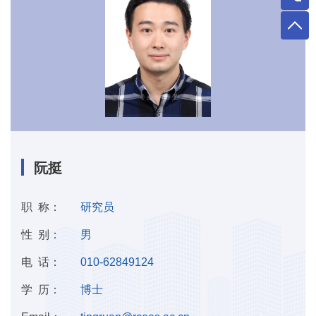
阮挺
职 称：
研究员
性 别：
男
电 话：
010-62849124
学 历：
博士