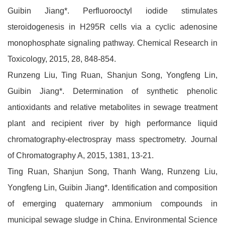
Guibin Jiang*. Perfluorooctyl iodide stimulates
steroidogenesis in H295R cells via a cyclic adenosine
monophosphate signaling pathway. Chemical Research in
Toxicology, 2015, 28, 848-854.
Runzeng Liu, Ting Ruan, Shanjun Song, Yongfeng Lin,
Guibin Jiang*. Determination of synthetic phenolic
antioxidants and relative metabolites in sewage treatment
plant and recipient river by high performance liquid
chromatography-electrospray mass spectrometry. Journal
of Chromatography A, 2015, 1381, 13-21.
Ting Ruan, Shanjun Song, Thanh Wang, Runzeng Liu,
Yongfeng Lin, Guibin Jiang*. Identification and composition
of emerging quaternary ammonium compounds in
municipal sewage sludge in China. Environmental Science