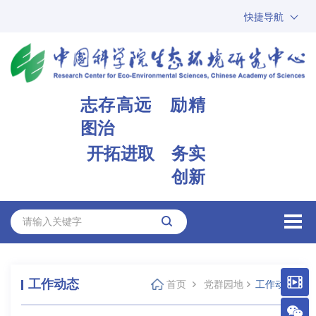
快捷导航
中国科学院
ARP
邮箱
内网办公
志存高远 励精
ENGLISH
图治
开拓进取 务实
创新
工作动态
首页
党群园地
工作动态