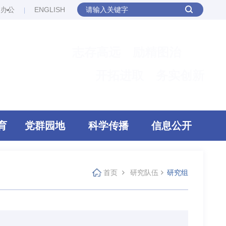
网办公
ENGLISH
志存高远 励精图治
开拓进取 务实创新
育
党群园地
科学传播
信息公开
首页
研究队伍
研究组