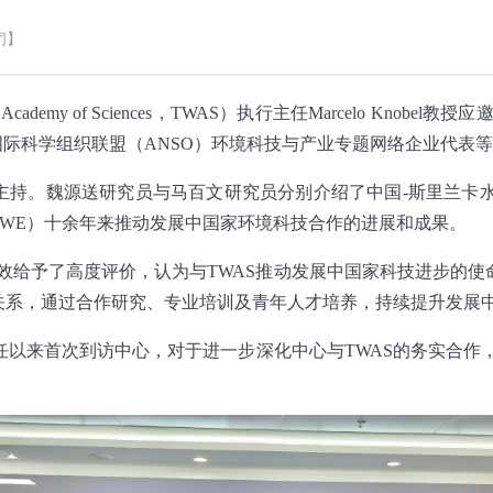
闭】
 Academy of Sciences
，
TWAS
）执行主任
Marcelo Knobel
教授应邀
国际科学组织联盟（
ANSO
）环境科技与产业专题网络企业代表等
主持。魏源送研究员与马百文研究员分别介绍了中国
-
斯里兰卡
EWE
）十余年来推动发展中国家环境科技合作的进展和成果。
效给予了高度评价，认为与
TWAS
推动发展中国家科技进步的使
关系，通过合作研究、专业培训及青年人才培养，持续提升发展
任以来首次到访中心，对于进一步深化中心与
TWAS
的务实合作