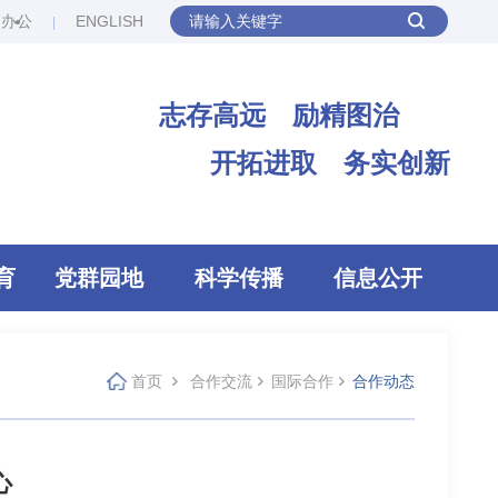
网办公
ENGLISH
志存高远 励精图治
开拓进取 务实创新
育
党群园地
科学传播
信息公开
首页
合作交流
国际合作
合作动态
心