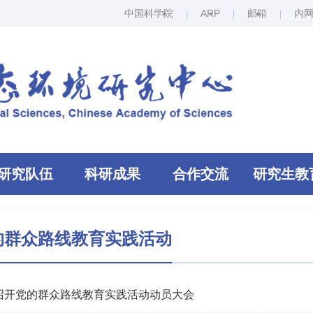
中国科学院
ARP
邮箱
内
研究队伍
科研成果
合作交流
研究生教
的群众路线教育实践活动
召开党的群众路线教育实践活动动员大会