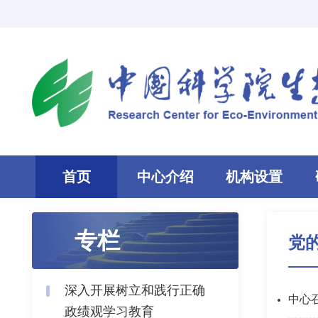
首页
中心介绍
机构设置
专栏
党
深入开展树立和践行正确
中心
政绩观学习教育