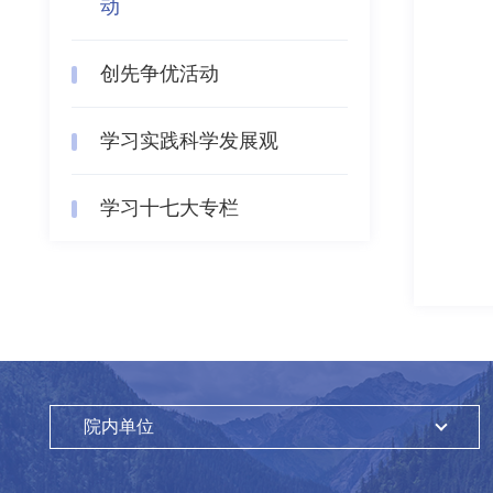
动
创先争优活动
学习实践科学发展观
学习十七大专栏
院内单位