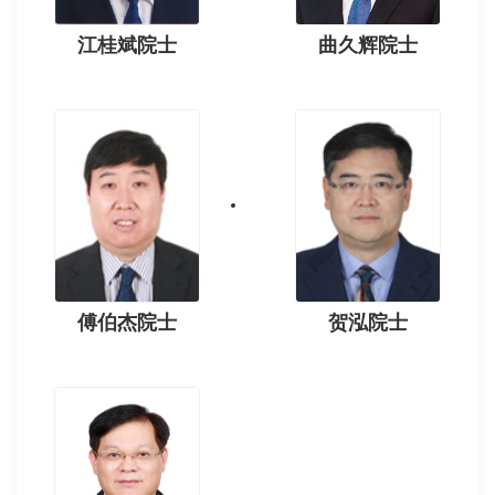
江桂斌院士
曲久辉院士
傅伯杰院士
贺泓院士