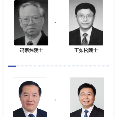
冯宗炜院士
王如松院士