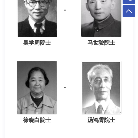
吴学周院士
马世骏院士
徐晓白院士
汤鸿霄院士