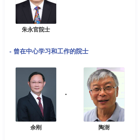
朱永官院士
- 曾在中心学习和工作的院士
余刚
陶澍