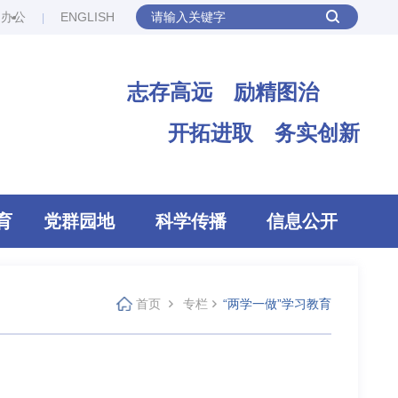
网办公
ENGLISH
志存高远 励精图治
开拓进取 务实创新
育
党群园地
科学传播
信息公开
首页
专栏
“两学一做”学习教育