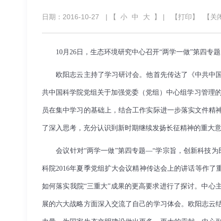
日期：2016-10-27
| 【
小
中
大
】 |
【打印】
【关
10
月
26
日，生态环境研究中心召开“两学一做”第四专
欧阳志云主持了学习研讨会。他首先传达了《中共中国
共中国科学院党组关于加强党委（党组）中心组学习管理
员在集中学习的基础上，结合工作实际进一步落实文件精
了深入思考，充分认识到新时期继续发扬长征精神的重大
会议针对“两学一做”第四专题—“学宗旨，创新科技
科院
2016
年夏季党组扩大会议精神传达会上的讲话等作了重
如何落实我院“三重大”成果的更高要求进行了探讨。中心
展的六大战略方面深入交流了自己的学习体会。欧阳志云