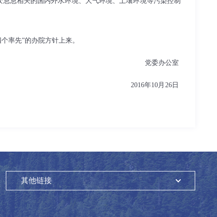
众息息相关的国内外水环境、大气环境、土壤环境等污染控制
四个率先”的办院方针上来。
党委办公室
2016
年
10
月
26
日
其他链接