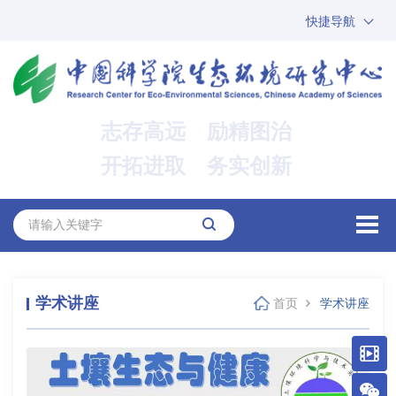
快捷导航
中国科学院
ARP
邮箱
内网办公
志存高远 励精图治
ENGLISH
开拓进取 务实创新
学术讲座
首页
学术讲座