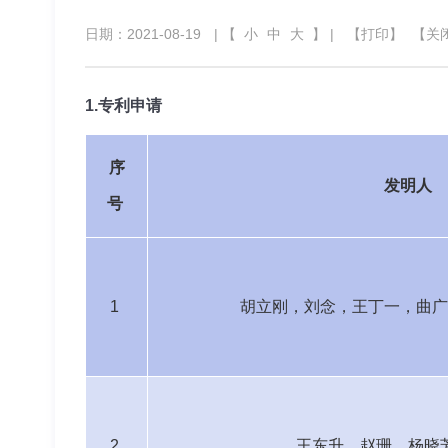
日期：2021-08-19
| 【
小
中
大
】 |
【打印】
【关
1.
专利申请
序
发明人
号
1
胡立刚，刘念，王丁一，曲广
2
王东升，赵珊，杨晓