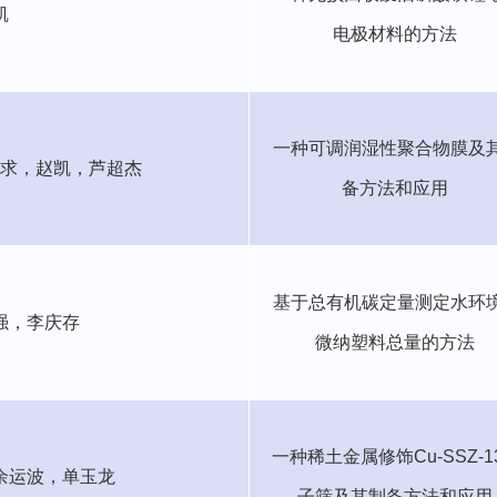
凯
电极材料的方法
一种可调润湿性聚合物膜及
求，
赵凯，芦超杰
备方法和应用
基于总有机碳定量测定水环
强，李庆存
微纳塑料总量的方法
一种稀土金属修饰
Cu-SSZ-1
余运波，
单玉龙
子筛及其制备方法和应用