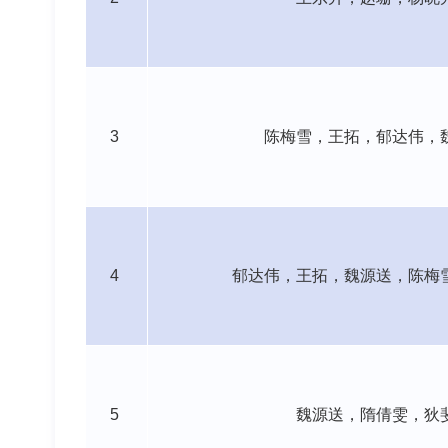
3
陈梅雪，王拓，郁达伟，
4
郁达伟，王拓，魏源送，陈梅
5
魏源送，隋倩雯，
狄