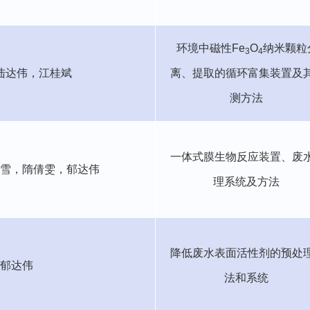
环境中磁性
Fe
O
纳米颗粒
3
4
陆达伟，
江桂斌
离、提取的循环富集装置及
测方法
一体式膜生物反应装置、废
雪，
隋倩雯，郁达伟
理系统及方法
降低废水表面活性剂的预处
郁达伟
法和系统