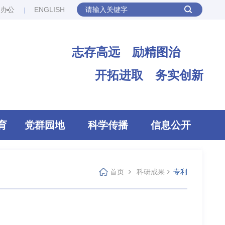
网办公
ENGLISH
志存高远 励精图治
开拓进取 务实创新
育
党群园地
科学传播
信息公开
首页
科研成果
专利