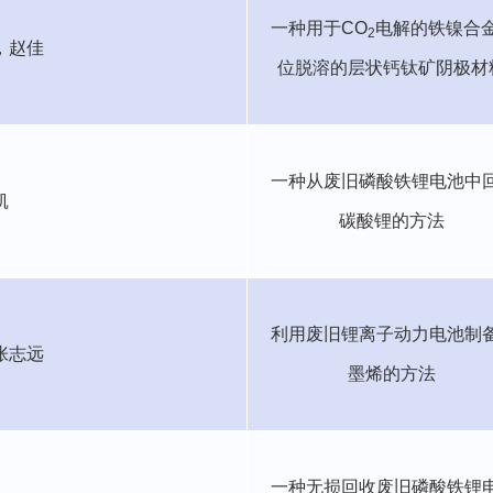
一种用于
CO
电解的铁镍合
2
，赵佳
位脱溶的层状钙钛矿阴极材
一种从废旧磷酸铁锂电池中
凯
碳酸锂的方法
利用废旧锂离子动力电池制
张志远
墨烯的方法
一种无损回收废旧磷酸铁锂