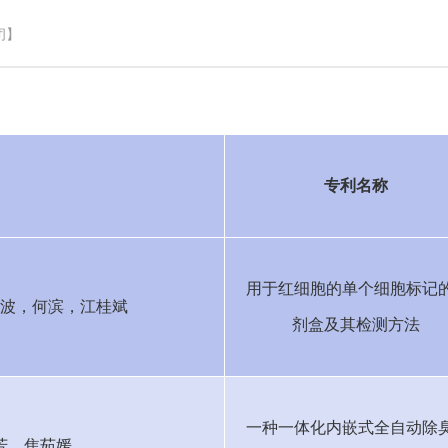
闭】
专利名称
用于红细胞的单个细胞标记
波，何滨，江桂斌
剂盒及其检测方法
一种一体化内嵌式全自动除
芳，焦茹媛