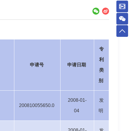
专
利
申请号
申请日期
类
别
2008-01-
发
200810055650.0
04
明
2008-01-
发