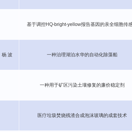
基于调控
HQ-bright-yellow
报告基因的汞全细胞传
，杨
波
一种治理湖泊水华的自动化除藻船
一种用于矿区污染土壤修复的廉价稳定剂
医疗垃圾焚烧残渣合成泡沫玻璃的成套技术