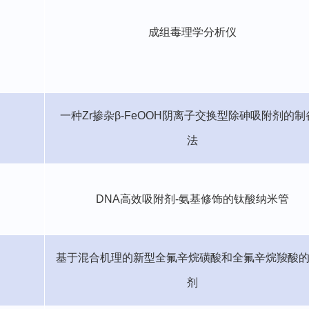
成组毒理学分析仪
一种
Zr
掺杂
β-FeOOH
阴离子交换型除砷吸附剂的制
法
DNA
高效吸附剂
-
氨基修饰的钛酸纳米管
基于混合机理的新型全氟辛烷磺酸和全氟辛烷羧酸
剂