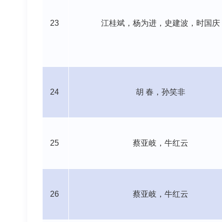
23
江桂斌，杨为进，史建波，时国庆
24
胡
春，孙笑非
25
蔡亚岐，牛红云
26
蔡亚岐，牛红云