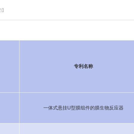
闭】
专利名称
一体式悬挂
U
型膜组件的膜生物反应器