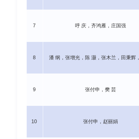
7
呼
庆，齐鸿雁，庄国强
8
潘
纲，张增光，陈
灏，张木兰，田秉辉
9
张付申，樊
芸
10
张付申，赵丽娟