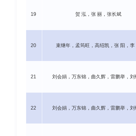
19
贺
泓，张
丽，张长斌
20
束继年，孟筠旺，高绍凯，张
阳，李
21
刘会娟，万东锦，曲久辉，雷鹏举，刘
22
刘会娟，万东锦，曲久辉，雷鹏举，刘