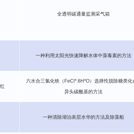
全透明碳通量监测采气箱
一种利用太阳光快速降解水体中藻毒素的方法
六水合三氯化铁（
FeCl*.6H*O
）选择性脱除糖类化
红
异头碳酰基的方法
一种清除湖泊表层水华的方法及除藻船