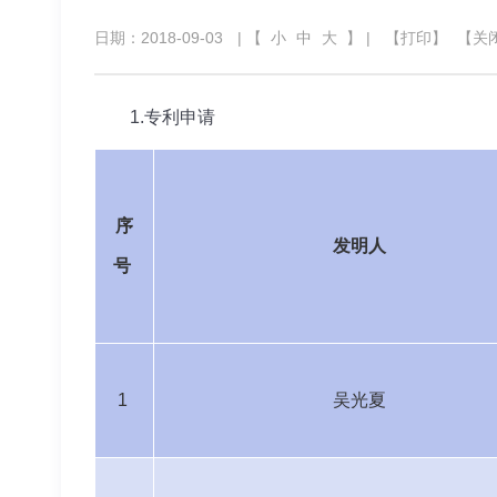
日期：2018-09-03
| 【
小
中
大
】 |
【打印】
【关
1.
专利申请
序
发明人
号
1
吴光夏