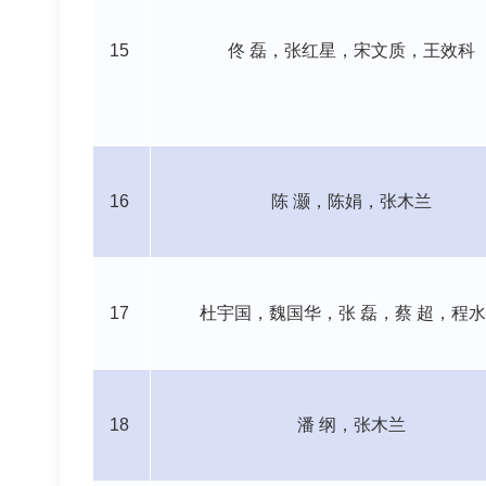
15
佟
磊，张红星，宋文质，王效科
16
陈
灏，陈娟，张木兰
17
杜宇国，魏国华，张
磊，蔡
超，程水
18
潘
纲，张木兰