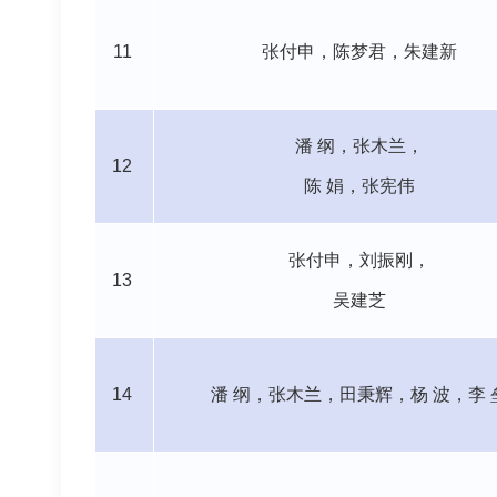
11
张付申，陈梦君，朱建新
潘
纲，张木兰，
12
陈
娟，张宪伟
张付申，刘振刚，
13
吴建芝
14
潘
纲，张木兰，田秉辉，杨
波，李