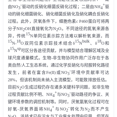
-
+
由
NO
驱动的反硝化细菌反硝化过程；二是由
NH
驱
3
4
动的硝化细菌硝化、硝化细菌反硝化及硝化耦合反硝化
过程。此外，厌氧条件下，细胞色素
c
P460
蛋白可将两
分子
NH
OH
直接氧化为
N
O
。不同途径的氮氧来源各
2
2
15
异，传统
N
单同位素示踪方法难以解析氧来源，而
15
18
15
bulk
18
N-
O
双同位素示踪技术结合
δ
N
、
δ
O
和
15
sp
δ
N
可区分各途径贡献，并与模型结合理解区域及全
球尺度通量模式。生物
-
非生物协同作用广泛存在于各
类自然
/
人工生态系统，通过化学反硝化与羟胺转化路径
-
发生，前者在富含
Fe(II)
或
NO
环境中贡献率可达
3
28%
，但该机制尚未纳入主流模型，可能致排放低估。
目前
N
O
生成过程仍存在诸多关键科学问题，如非生物
2
+
-
过程贡献比例不明、
NH
与
NO
驱动路径的争议、关
4
3
键环境参数的调控机制等。同时，厌氧氨氧化过程可在
+
-
好氧
-
厌氧界面将
NH
与
NO
转化为
N
而不产生
4
2
2
N
O
，该技术已在污水与工业废水处理中应用，但其在