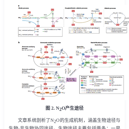
图
2. N
O
产生途径
2
文章系统剖析了
N
O
的生成机制，涵盖生物途径与
2
生物
-
非生物协同途径。生物途径主要包括两条：一是