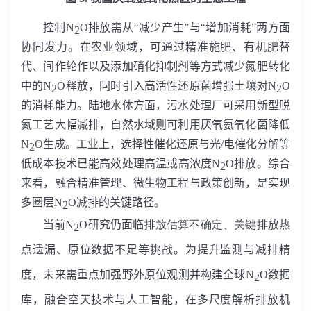
控制
N
O
排放需从“减少产生”与“增加消耗”两方面
2
协同发力。在农业领域，可通过精准施肥、有机肥替
代、间作轮作以及添加硝化抑制剂等方式减少氮肥转化
中的
N
O
释放，同时引入高活性还原菌增强土壤对
N
O
2
2
的消耗能力。陆地水体方面，污水处理厂可采用新型脱
氮工艺大幅减排，自然水域则可利用厌氧氨氧化菌降低
N
O
生成。工业上，选择性催化还原与光
/
电催化分解等
2
低成本技术已能高效处理高温或高浓度
N
O
排放。综合
2
来看，融合精准管理、微生物工程与政策创新，是实现
多圈层
N
O
减排的关键路径。
2
当前
N
O
研究仍面临
排放估算不确定、关键排
放热
2
点遗漏、原位数据不足等挑战。为提升监测与减排精
度，未来需重点加强野外原位观测并构建全球
N
O
数据
2
库，融合空天技术与人工智能，在多尺度解析排放机