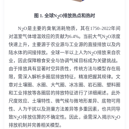
图
1.
全球
N
O
排放热点和热时
2
N
O
是主要的臭氧消耗物质，其在
1750–2022
年间
2
对温室气体增温效应的贡献为
6.4%
。当前大气
N
O
浓度
2
快速上升，主要源于农业源与工业源的直接排放以及内
陆水体的间接排放。全球一半以上人为
N
O
排放来自农
2
业，因此保障粮食安全与协调气候目标成为关键挑战。
由于排放具有显著时空异质性，传统方法与模型存在局
限，需深入解析多圈层排放特征，精准把握其规律。文
章对土壤圈、水圈、大气圈、冰冻圈、岩石圈、塑料圈
和工业排放等各圈层的排放特征进行了详细阐述。此外
尺度效应、土壤特性、微气候与微地形差异、底物可用
性、人为干扰以及测量方法差异等多重因素，也共同导
致
N
O
排放估算的不确定性。因此，亟需深入揭示
N
O
2
2
排放机制并完善相关模型。