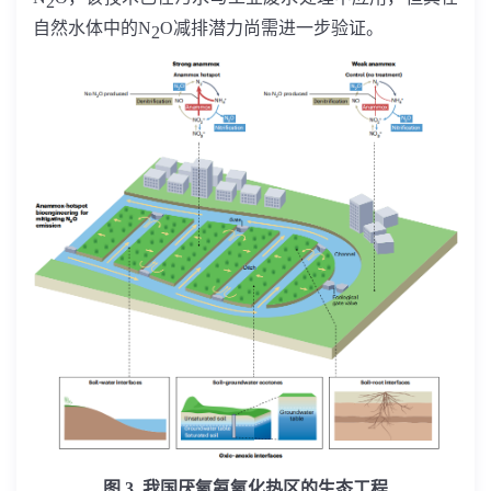
2
自然水体中的
N
O
减排潜力尚需进一步验证。
2
图
3.
我国厌氧氨氧化热区的生态工程