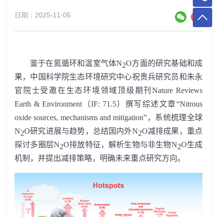
日期：2025-11-05
鉴于在氮循环和温室气体
N
O
方面的研究基础和成
2
果，中国科学院生态环境研究中心祝贵兵研究员和朱永
官院士受邀在生态环境领域顶级期刊
Nature Reviews
Earth & Environment
（
IF: 71.5
）撰写综述文章“
Nitrous
oxide sources, mechanisms and mitigation”
，系统梳理全球
N
O
研究进展与趋势，总结国内外
N
O
减排成果，重点
2
2
探讨多圈层
N
O
排放特征，解析生物与非生物
N
O
生成
2
2
机制，并提出减排策略，明确未来重点研究方向。