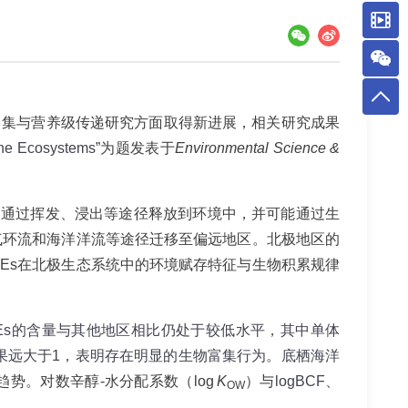
富集与营养级传递研究方面取得新进展，相关研究成果
rine Ecosystems
”
为题发表于
Environmental Science &
易通过挥发、浸出等途径释放到环境中，并可能通过生
气环流和海洋洋流等途径迁移至偏远地区。北极地区的
Es在北极生态系统中的环境赋存特征与生物积累规律
Es
的含量与其他地区相比仍处于较低水平，其中单体
果远大于
1
，表明存在明显的生物富集行为。底栖海洋
趋势。对数辛醇
-
水分配系数（
log
K
）与
logBCF
、
OW