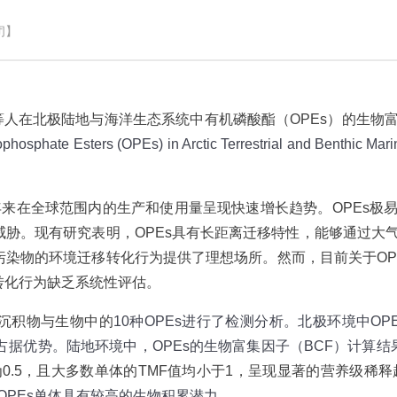
闭】
等人在北极陆地与海洋生态系统中有机磷酸酯（
OPEs
）的生物
phosphate Esters (OPEs) in Arctic Terrestrial and Benthic Ma
来在全球范围内的生产和使用量呈现快速增长趋势。OPEs极
威胁。现有研究表明，OPEs具有长距离迁移特性，能够通过大
污染物的环境迁移转化行为提供了理想场所。然而，目前关于OP
转化行为缺乏系统性评估。
沉积物与生物中的
10
种
OPEs
进行了检测分析。北极环境中
OP
占据优势。陆地环境中，
OPEs
的生物富集因子（
BCF
）计算结
为
0.5
，且大多数单体的
TMF
值均小于
1
，呈现显著的营养级稀释
OPEs
单体具有较高的生物积累潜力。