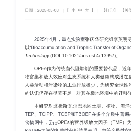
日期：2025-05-08
| 【
小
中
大
】 |
【打印】
【关
2025
年
4
月，重点实验室
张庆华研究组李英明
以“
Bioaccumulation and Trophic Transfer of Organo
Technology
(DOI: 10.1021/acs.est.4c13957)
。
OPEs
作为传统卤代阻燃剂的重要替代品，近年
物富集和放大效应对生态系统和人类健康构成潜在
人类活动和污染物的工业排放极少，为研究全球性
的认识仍存在显著不足，对其在极地环境中的迁移
本研究对北极斯瓦尔巴地区土壤、植物、海洋
TEP
、
TCIPP
、
TCEP
和
TBOEP
在多个介质中普遍
食物网中，
∑
OPEs
的营养级放大因子（
TMF
）
10
logTMF
之间的相关性分析结果表明，中等亲脂性的