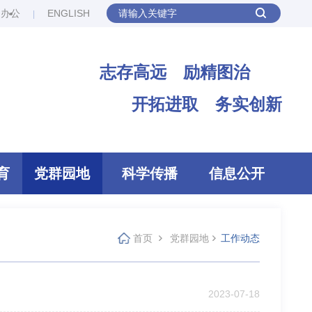
网办公
ENGLISH
志存高远 励精图治
开拓进取 务实创新
育
党群园地
科学传播
信息公开
首页
党群园地
工作动态
2023-07-18