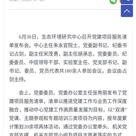
6
月
30
日，生态环境研究中心召开党建项目服务清
单发布会。中心主任朱永官院士，党委副书记、纪委书
记占剑，副主任宋茂勇，副主任胡承志，党委委员、纪
委委员、中层领导干部、实验室主任、党支部书记、副
书记、委员、党员代表共
180
余人参加会议。会议由占
剑主持。
会上，党委委员、党委办公室主任张秀丽发布了党
建项目服务清单，清单以推进党建工作与业务工作深度
融合，推动中心党建工作高质量发展为目标，以“双清”
党课、主题参观和专题培训三类项目为内容，按年度累
计策划
20
余项具体活动，通过党委办公室牵头、机关党
支部支撑、机关支部党小组及项目志愿者落实的方式，