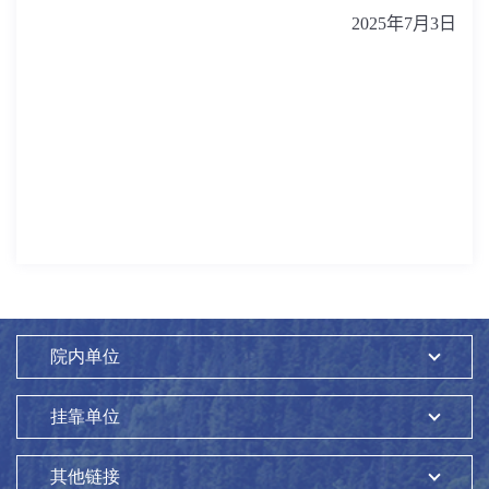
2025
年
7
月
3
日
院内单位
挂靠单位
其他链接