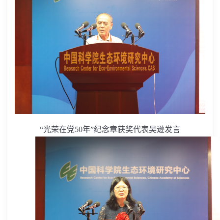
“
光荣在党
50
年”纪念章获奖代表吴逊发言