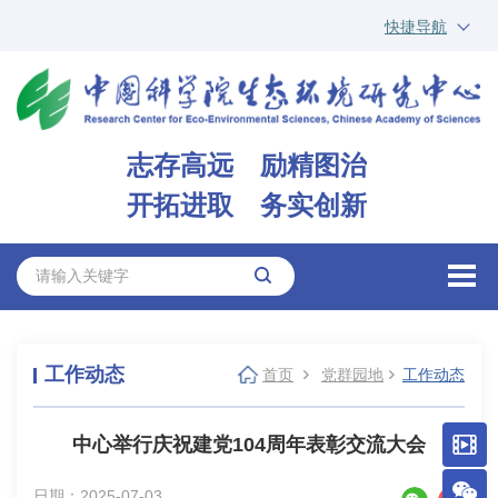
快捷导航
中国科学院
ARP
邮箱
内网办公
志存高远 励精图治
ENGLISH
开拓进取 务实创新
工作动态
首页
党群园地
工作动态
中心举行庆祝建党104周年表彰交流大会
日期：2025-07-03