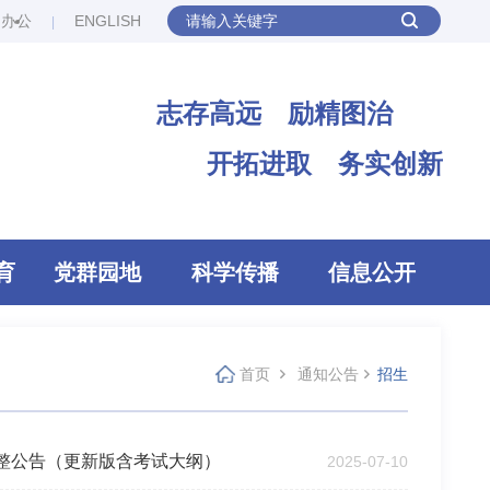
网办公
ENGLISH
志存高远 励精图治
开拓进取 务实创新
育
党群园地
科学传播
信息公开
首页
通知公告
招生
调整公告（更新版含考试大纲）
2025-07-10